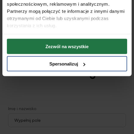
społecznościowym, reklamowym i analitycznym.
Partnerzy mogą połączyć te informacje z innymi danymi
otrzymanymi od Ciebie lub uzyskanymi podczas
korzystania z ich usług.
Formularz
Napisz do nas za
Zezwól na wszystkie
pomocą formularza
Spersonalizuj
kontaktowego
Imię i nazwisko