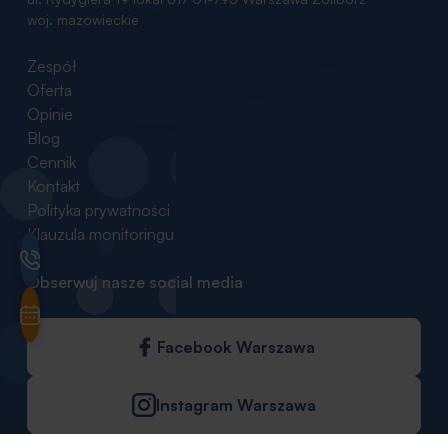
woj. mazowieckie
Zespół
Oferta
Opinie
Blog
Cennik
Kontakt
Polityka prywatności
Klauzula monitoringu
Obserwuj nasze social media
Facebook Warszawa
Instagram Warszawa