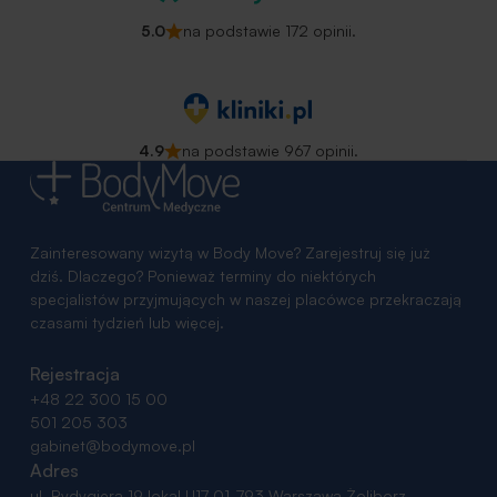
5.0
na podstawie 172 opinii.
4.9
na podstawie 967 opinii.
Zainteresowany wizytą w Body Move? Zarejestruj się już
dziś. Dlaczego? Ponieważ terminy do niektórych
specjalistów przyjmujących w naszej placówce przekraczają
czasami tydzień lub więcej.
Rejestracja
+48 22 300 15 00
501 205 303
gabinet@bodymove.pl
Adres
ul. Rydygiera 19 lokal U17
01-793 Warszawa Żoliborz