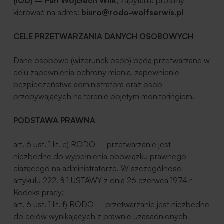
(IOD) – Pan Wojciech Wilk
, zapytania prosimy
kierować na adres:
biuro@rodo-wolfserwis.pl
CELE PRZETWARZANIA DANYCH OSOBOWYCH
Dane osobowe (wizerunek osób) będą przetwarzane w
celu zapewnienia ochrony mienia, zapewnienie
bezpieczeństwa administratora oraz osób
przebywających na terenie objętym monitoringiem.
PODSTAWA PRAWNA
art. 6 ust. 1 lit. c) RODO – przetwarzanie jest
niezbędne do wypełnienia obowiązku prawnego
ciążącego na administratorze. W szczególności
artykułu 222. § 1 USTAWY z dnia 26 czerwca 1974 r –
Kodeks pracy;
art. 6 ust. 1 lit. f) RODO – przetwarzanie jest niezbędne
do celów wynikających z prawnie uzasadnionych