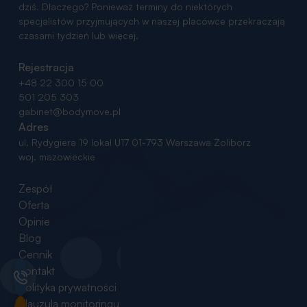
dziś. Dlaczego? Ponieważ terminy do niektórych
specjalistów przyjmujących w naszej placówce przekraczają
czasami tydzień lub więcej.
Rejestracja
+48 22 300 15 00
501 205 303
gabinet@bodymove.pl
Adres
ul. Rydygiera 19 lokal U17
01-793 Warszawa Żoliborz
woj. mazowieckie
Zespół
Oferta
Opinie
Blog
Cennik
Kontakt
Polityka prywatności
Klauzula monitoringu