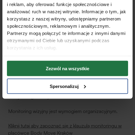
podstawy prawne
i reklam, aby oferować funkcje społecznościowe i
analizować ruch w naszej witrynie. Informacje o tym, jak
ZAUTOMATYZOWANE PODEJMOWANIE DECYZJI,
korzystasz z naszej witryny, udostępniamy partnerom
PROFILOWANIE
społecznościowym, reklamowym i analitycznym.
Partnerzy mogą połączyć te informacje z innymi danymi
W trakcie przetwarzania danych osobowych
otrzymanymi od Ciebie lub uzyskanymi podczas
Administrator danych nie będzie podejmował decyzji w
korzystania z ich usług.
sposób zautomatyzowany. Dane osobowe nie będą
poddawane profilowaniu.
Zezwól na wszystkie
INNE INFORMACJE
Spersonalizuj
Obszar objęty monitoringiem – wnętrze centrum
medycznego Body Move Warszawa.
Monitoring wizyjny jest wymogiem organizacyjnym.
Kliknij tutaj aby zapoznać się z klauzulą monitoringu w
placówce Body Move Kraków