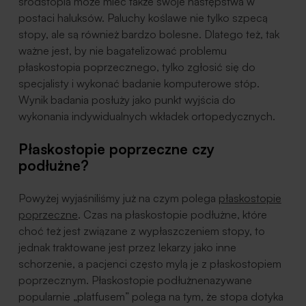
śródstopia może mieć także swoje następstwa w
postaci haluksów. Paluchy koślawe nie tylko szpecą
stopy, ale są również bardzo bolesne. Dlatego też, tak
ważne jest, by nie bagatelizować problemu
płaskostopia poprzecznego, tylko zgłosić się do
specjalisty i wykonać badanie komputerowe stóp.
Wynik badania posłuży jako punkt wyjścia do
wykonania indywidualnych wkładek ortopedycznych.
Płaskostopie poprzeczne czy
podłużne?
Powyżej wyjaśniliśmy już na czym polega
płaskostopie
poprzeczne
. Czas na płaskostopie podłużne, które
choć też jest związane z wypłaszczeniem stopy, to
jednak traktowane jest przez lekarzy jako inne
schorzenie, a pacjenci często mylą je z płaskostopiem
poprzecznym. Płaskostopie podłużnenazywane
popularnie „platfusem” polega na tym, że stopa dotyka