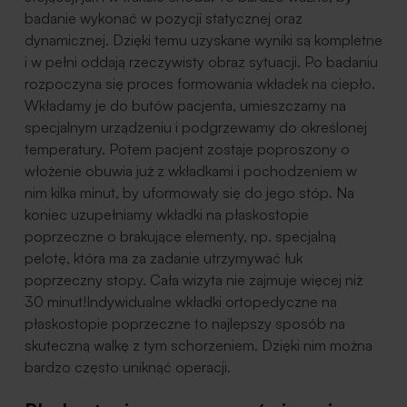
badanie wykonać w pozycji statycznej oraz
dynamicznej. Dzięki temu uzyskane wyniki są kompletne
i w pełni oddają rzeczywisty obraz sytuacji. Po badaniu
rozpoczyna się proces formowania wkładek na ciepło.
Wkładamy je do butów pacjenta, umieszczamy na
specjalnym urządzeniu i podgrzewamy do określonej
temperatury. Potem pacjent zostaje poproszony o
włożenie obuwia już z wkładkami i pochodzeniem w
nim kilka minut, by uformowały się do jego stóp. Na
koniec uzupełniamy wkładki na płaskostopie
poprzeczne o brakujące elementy, np. specjalną
pelotę, która ma za zadanie utrzymywać łuk
poprzeczny stopy. Cała wizyta nie zajmuje więcej niż
30 minut!Indywidualne wkładki ortopedyczne na
płaskostopie poprzeczne to najlepszy sposób na
skuteczną walkę z tym schorzeniem. Dzięki nim można
bardzo często uniknąć operacji.