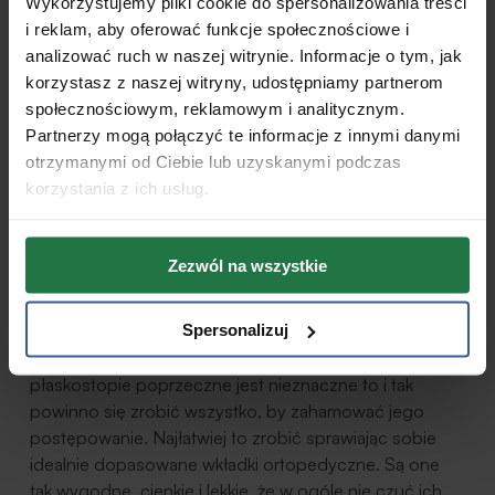
Wykorzystujemy pliki cookie do spersonalizowania treści
i reklam, aby oferować funkcje społecznościowe i
Płaskostopie poprzeczne jak
analizować ruch w naszej witrynie. Informacje o tym, jak
zapobiegać?
korzystasz z naszej witryny, udostępniamy partnerom
społecznościowym, reklamowym i analitycznym.
Jeżeli płaskostopie poprzeczne nie jest wadą
Partnerzy mogą połączyć te informacje z innymi danymi
wrodzoną to istnieją pewne nawyki, które mogą
otrzymanymi od Ciebie lub uzyskanymi podczas
uchronić stopy przed tą dolegliwością. Przede
korzystania z ich usług.
wszystkim należy utrzymywać prawidłową wagę ciała,
by nie obciążać aparatu kostno-stawowego stóp.
Kolejną ważną kwestią jest dobór odpowiedniego
Zezwól na wszystkie
obuwia. Powinno być ono płaskie lub na obcasie nie
przekraczającym 3-4 cm. Częste chodzenie w
Spersonalizuj
wysokich obcasach już z automatu desygnuje do
problemów z płaskostopiem poprzecznym. Jeżeli
płaskostopie poprzeczne jest nieznaczne to i tak
powinno się zrobić wszystko, by zahamować jego
postępowanie. Najłatwiej to zrobić sprawiając sobie
idealnie dopasowane wkładki ortopedyczne. Są one
tak wygodne, cienkie i lekkie, że w ogóle nie czuć ich