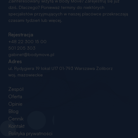
Zainteresowany wizytą w Body Move? Zarejestruj się już
dziś. Dlaczego? Ponieważ terminy do niektórych
specjalistów przyjmujących w naszej placówce przekraczają
czasami tydzień lub więcej.
Rejestracja
+48 22 300 15 00
501 205 303
gabinet@bodymove.pl
Adres
ul. Rydygiera 19 lokal U17
01-793 Warszawa Żoliborz
woj. mazowieckie
Zespół
Oferta
Opinie
Blog
Cennik
Kontakt
Polityka prywatności