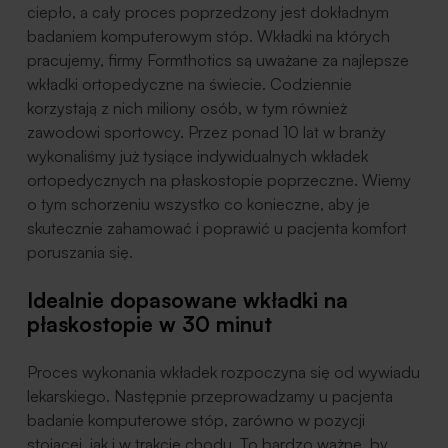
ciepło, a cały proces poprzedzony jest dokładnym
badaniem komputerowym stóp. Wkładki na których
pracujemy, firmy Formthotics są uważane za najlepsze
wkładki ortopedyczne na świecie. Codziennie
korzystają z nich miliony osób, w tym również
zawodowi sportowcy. Przez ponad 10 lat w branży
wykonaliśmy już tysiące indywidualnych wkładek
ortopedycznych na płaskostopie poprzeczne. Wiemy
o tym schorzeniu wszystko co konieczne, aby je
skutecznie zahamować i poprawić u pacjenta komfort
poruszania się.
Idealnie dopasowane wkładki na
płaskostopie w 30 minut
Proces wykonania wkładek rozpoczyna się od wywiadu
lekarskiego. Następnie przeprowadzamy u pacjenta
badanie komputerowe stóp, zarówno w pozycji
stojącej, jak i w trakcie chodu. To bardzo ważne, by