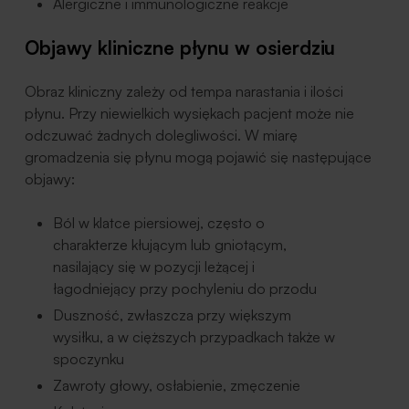
Alergiczne i immunologiczne reakcje
Objawy kliniczne płynu w osierdziu
Obraz kliniczny zależy od tempa narastania i ilości
płynu. Przy niewielkich wysiękach pacjent może nie
odczuwać żadnych dolegliwości. W miarę
gromadzenia się płynu mogą pojawić się następujące
objawy:
Ból w klatce piersiowej, często o
charakterze kłującym lub gniotącym,
nasilający się w pozycji leżącej i
łagodniejący przy pochyleniu do przodu
Duszność, zwłaszcza przy większym
wysiłku, a w cięższych przypadkach także w
spoczynku
Zawroty głowy, osłabienie, zmęczenie