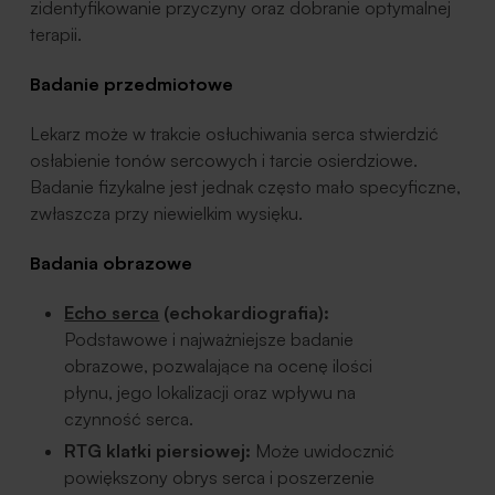
zidentyfikowanie przyczyny oraz dobranie optymalnej
terapii.
Badanie przedmiotowe
Lekarz może w trakcie osłuchiwania serca stwierdzić
osłabienie tonów sercowych i tarcie osierdziowe.
Badanie fizykalne jest jednak często mało specyficzne,
zwłaszcza przy niewielkim wysięku.
Badania obrazowe
Echo serca
(echokardiografia):
Podstawowe i najważniejsze badanie
obrazowe, pozwalające na ocenę ilości
płynu, jego lokalizacji oraz wpływu na
czynność serca.
RTG klatki piersiowej:
Może uwidocznić
powiększony obrys serca i poszerzenie