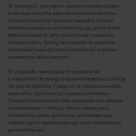
W sytuacjach, gdy płyn w osierdziu narasta szybko i
powoduje poważne zaburzenia hemodynamiczne,
konieczne może być leczenie inwazyjne. Punkcja
osierdzia polega na wprowadzeniu igły przez ścianę
klatki piersiowej do jamy osierdziowej i odessaniu
nadmiaru płynu. Zabieg ten pozwala na uzyskanie
natychmiastowej ulgi hemodynamicznej i poprawę
parametrów układu krążenia.
W przypadku nawracających wysięków lub
konieczności dłuższego odprowadzania płynu stosuje
się drenaż osierdzia. Polega to na założeniu cewnika,
przez który płyn może być usuwany na bieżąco.
Czasami konieczne jest także wykonanie tzw. okienka
osierdziowego – małego otworu między jamą
osierdziową a jamą opłucnową, umożliwiającego
odpływ płynu i zapobiegającego jego nadmiernemu
gromadzeniu się.