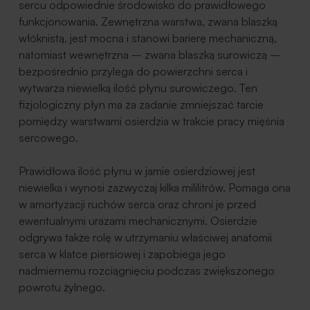
sercu odpowiednie środowisko do prawidłowego
funkcjonowania. Zewnętrzna warstwa, zwana blaszką
włóknistą, jest mocna i stanowi barierę mechaniczną,
natomiast wewnętrzna – zwana blaszką surowiczą –
bezpośrednio przylega do powierzchni serca i
wytwarza niewielką ilość płynu surowiczego. Ten
fizjologiczny płyn ma za zadanie zmniejszać tarcie
pomiędzy warstwami osierdzia w trakcie pracy mięśnia
sercowego.
Prawidłowa ilość płynu w jamie osierdziowej jest
niewielka i wynosi zazwyczaj kilka mililitrów. Pomaga ona
w amortyzacji ruchów serca oraz chroni je przed
ewentualnymi urazami mechanicznymi. Osierdzie
odgrywa także rolę w utrzymaniu właściwej anatomii
serca w klatce piersiowej i zapobiega jego
nadmiernemu rozciągnięciu podczas zwiększonego
powrotu żylnego.