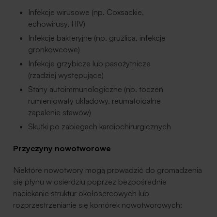
Infekcje wirusowe (np. Coxsackie,
echowirusy, HIV)
Infekcje bakteryjne (np. gruźlica, infekcje
gronkowcowe)
Infekcje grzybicze lub pasożytnicze
(rzadziej występujące)
Stany autoimmunologiczne (np. toczeń
rumieniowaty układowy, reumatoidalne
zapalenie stawów)
Skutki po zabiegach kardiochirurgicznych
Przyczyny nowotworowe
Niektóre nowotwory mogą prowadzić do gromadzenia
się płynu w osierdziu poprzez bezpośrednie
naciekanie struktur okołosercowych lub
rozprzestrzenianie się komórek nowotworowych: