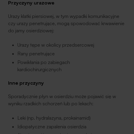
Przyczyny urazowe
Urazy klatki piersiowej, w tym wypadki komunikacyjne
czy urazy penetrujące, mogą spowodować krwawienie
do jamy osierdziowej:
Urazy tępe w okolicy przedsercowej
Rany penetrujące
Powikłania po zabiegach
kardiochirurgicznych
Inne przyczyny
Sporadycznie płyn w osierdziu może pojawić się w
wyniku rzadkich schorzeń lub po lekach:
Leki (np. hydralazyna, prokainamid)
Idiopatyczne zapalenia osierdzia