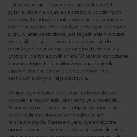
Płyn w osierdziu – czym grozi i jak go leczyć? To
pytanie, które nie pojawia się często w codziennych
rozmowach, jednak z punktu widzenia medycyny ma
istotne znaczenie. Problematyka dotycząca obecności
płynu w jamie osierdziowej jest zagadnieniem o dużej
wadze klinicznej, ponieważ może prowadzić do
poważnych konsekwencji zdrowotnych, włącznie z
groźnymi dla życia powikłaniami. Właściwe rozpoznanie
i leczenie tego stanu ma kluczowe znaczenie dla
zapewnienia pacjentowi bezpieczeństwa oraz
zachowania optymalnej jakości życia.
W niniejszym artykule przedstawimy kompleksowe
omówienie zagadnienia, jakim jest płyn w osierdziu.
Skupimy się na przyczynach, objawach, sposobach
diagnostyki oraz dostępnych możliwościach
terapeutycznych. Zaprezentujemy systematyczne,
uporządkowane informacje, opierając się na aktualnej
wiedzy medycznej i standardach postępowania, tak