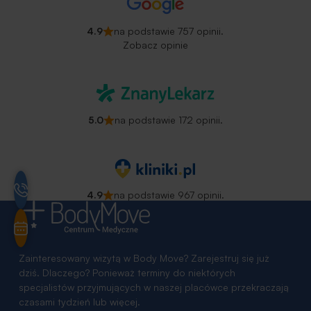
4.9
na podstawie 757 opinii.
Zobacz opinie
5.0
na podstawie 172 opinii.
4.9
na podstawie 967 opinii.
Zainteresowany wizytą w Body Move? Zarejestruj się już
dziś. Dlaczego? Ponieważ terminy do niektórych
specjalistów przyjmujących w naszej placówce przekraczają
czasami tydzień lub więcej.