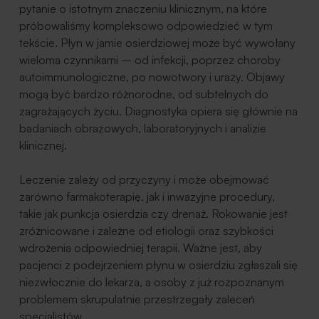
pytanie o istotnym znaczeniu klinicznym, na które
próbowaliśmy kompleksowo odpowiedzieć w tym
tekście. Płyn w jamie osierdziowej może być wywołany
wieloma czynnikami – od infekcji, poprzez choroby
autoimmunologiczne, po nowotwory i urazy. Objawy
mogą być bardzo różnorodne, od subtelnych do
zagrażających życiu. Diagnostyka opiera się głównie na
badaniach obrazowych, laboratoryjnych i analizie
klinicznej.
Leczenie zależy od przyczyny i może obejmować
zarówno farmakoterapię, jak i inwazyjne procedury,
takie jak punkcja osierdzia czy drenaż. Rokowanie jest
zróżnicowane i zależne od etiologii oraz szybkości
wdrożenia odpowiedniej terapii. Ważne jest, aby
pacjenci z podejrzeniem płynu w osierdziu zgłaszali się
niezwłocznie do lekarza, a osoby z już rozpoznanym
problemem skrupulatnie przestrzegały zaleceń
specjalistów.