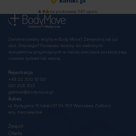
4.9
na podstawie 967 opinii.
Zainteresowany wizytą w Body Move? Zarejestruj się już
dziś. Dlaczego? Ponieważ terminy do niektórych
specjalistów przyjmujących w naszej placówce przekraczają
czasami tydzień lub więcej.
Rejestracja
+48 22 300 15 00
501 205 303
gabinet@bodymove.pl
Adres
ul. Rydygiera 19 lokal U17
01-793 Warszawa Żoliborz
woj. mazowieckie
Zespół
Oferta