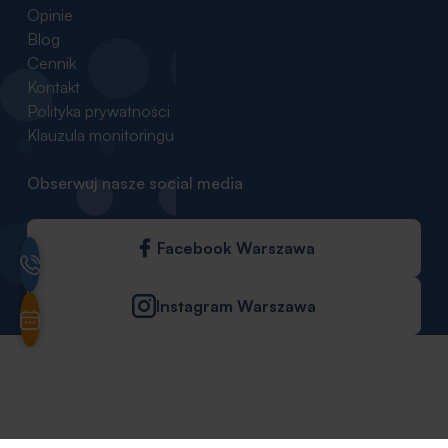
Opinie
Blog
Cennik
Kontakt
Polityka prywatności
Klauzula monitoringu
Obserwuj nasze social media
Facebook Warszawa
Instagram Warszawa