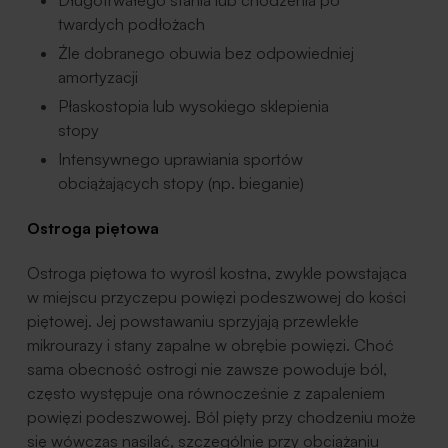
twardych podłożach
Źle dobranego obuwia bez odpowiedniej
amortyzacji
Płaskostopia lub wysokiego sklepienia
stopy
Intensywnego uprawiania sportów
obciążających stopy (np. bieganie)
Ostroga piętowa
Ostroga piętowa to wyrośl kostna, zwykle powstająca
w miejscu przyczepu powięzi podeszwowej do kości
piętowej. Jej powstawaniu sprzyjają przewlekłe
mikrourazy i stany zapalne w obrębie powięzi. Choć
sama obecność ostrogi nie zawsze powoduje ból,
często występuje ona równocześnie z zapaleniem
powięzi podeszwowej. Ból pięty przy chodzeniu może
się wówczas nasilać, szczególnie przy obciążaniu