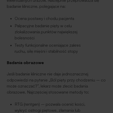
ewentualnych urazów. Następnie przeprowadza się
badanie kliniczne, polegające na:
Ocena postawy i chodu pacjenta
Palpacyjne badanie pięty w celu
zlokalizowania punktów największej
bolesności
Testy funkcjonalne oceniające zakres
ruchu, siłę mięśni i stabilność stopy
Badania obrazowe
Jeśli badanie kliniczne nie daje jednoznacznej
odpowiedzi na pytanie „Ból pięty przy chodzeniu – co
może oznaczać?”, lekarz może zlecić badania
obrazowe. Najczęściej stosowane metody to:
RTG (rentgen) – pozwala ocenić kości,
wykryć ostrogi piętowe, złamania lub