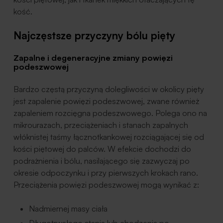
kość.
Najczęstsze przyczyny bólu pięty
Zapalne i degeneracyjne zmiany powięzi
podeszwowej
Bardzo częstą przyczyną dolegliwości w okolicy pięty
jest zapalenie powięzi podeszwowej, zwane również
zapaleniem rozcięgna podeszwowego. Polega ono na
mikrourazach, przeciążeniach i stanach zapalnych
włóknistej taśmy łącznotkankowej rozciągającej się od
kości piętowej do palców. W efekcie dochodzi do
podrażnienia i bólu, nasilającego się zazwyczaj po
okresie odpoczynku i przy pierwszych krokach rano.
Przeciążenia powięzi podeszwowej mogą wynikać z:
Nadmiernej masy ciała
Długotrwałego stania lub chodzenia po