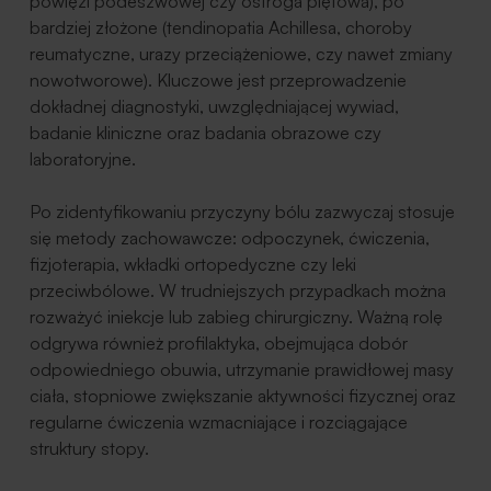
powięzi podeszwowej czy ostroga piętowa), po
bardziej złożone (tendinopatia Achillesa, choroby
reumatyczne, urazy przeciążeniowe, czy nawet zmiany
nowotworowe). Kluczowe jest przeprowadzenie
dokładnej diagnostyki, uwzględniającej wywiad,
badanie kliniczne oraz badania obrazowe czy
laboratoryjne.
Po zidentyfikowaniu przyczyny bólu zazwyczaj stosuje
się metody zachowawcze: odpoczynek, ćwiczenia,
fizjoterapia, wkładki ortopedyczne czy leki
przeciwbólowe. W trudniejszych przypadkach można
rozważyć iniekcje lub zabieg chirurgiczny. Ważną rolę
odgrywa również profilaktyka, obejmująca dobór
odpowiedniego obuwia, utrzymanie prawidłowej masy
ciała, stopniowe zwiększanie aktywności fizycznej oraz
regularne ćwiczenia wzmacniające i rozciągające
struktury stopy.