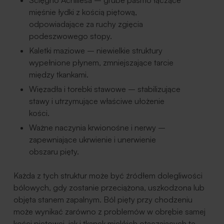
mięśnie łydki z kością piętową,
odpowiadające za ruchy zgięcia
podeszwowego stopy.
Kaletki maziowe – niewielkie struktury
wypełnione płynem, zmniejszające tarcie
między tkankami.
Więzadła i torebki stawowe – stabilizujące
stawy i utrzymujące właściwe ułożenie
kości.
Ważne naczynia krwionośne i nerwy –
zapewniające ukrwienie i unerwienie
obszaru pięty.
Każda z tych struktur może być źródłem dolegliwości
bólowych, gdy zostanie przeciążona, uszkodzona lub
objęta stanem zapalnym. Ból pięty przy chodzeniu
może wynikać zarówno z problemów w obrębie samej
kości piętowej, jak i tkanek miękkich otaczających tę