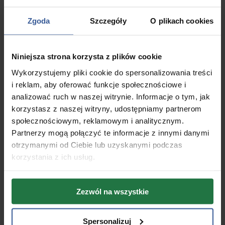
podeszwowej i ścięgna Achillesa
Zgoda
Szczegóły
O plikach cookies
Dodatkowo można zastosować metody fizykoterapii,
takie jak ultradźwięki, laseroterapia czy fala
Niniejsza strona korzysta z plików cookie
uderzeniowa. Zabiegi te mają na celu redukcję stanu
zapalnego, pobudzenie procesów regeneracyjnych i
Wykorzystujemy pliki cookie do spersonalizowania treści
zmniejszenie dolegliwości bólowych.
i reklam, aby oferować funkcje społecznościowe i
analizować ruch w naszej witrynie. Informacje o tym, jak
Iniekcje i leczenie farmakologiczne
korzystasz z naszej witryny, udostępniamy partnerom
społecznościowym, reklamowym i analitycznym.
W przypadku silnego i trudnego do opanowania bólu,
Partnerzy mogą połączyć te informacje z innymi danymi
lekarz może zalecić iniekcje kortykosteroidów w okolicę
otrzymanymi od Ciebie lub uzyskanymi podczas
zmienionych zapalnie struktur, np. powięzi
korzystania z ich usług.
podeszwowej. Podanie leku bezpośrednio w miejsce
zapalenia może przynieść szybką ulgę, choć trzeba
pamiętać, że nie jest to metoda wolna od ryzyka
Zezwól na wszystkie
powikłań.
Spersonalizuj
Leczenie chirurgiczne