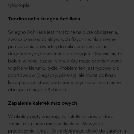
tyłostopia.
Tendinopatia ścięgna Achillesa
Ścięgno Achillesa jest narażone na duże obciążenia,
zwłaszcza u osób aktywnych fizycznie. Nadmierne
przeciążenia prowadzą do mikrourazów i zmian
degeneracyjnych w strukturze ścięgna. Objawia się to
bólem w tylnej części pięty, który może promieniować
w górę w kierunku łydki. Problem ten jest typowy dla
sportowców (biegaczy, piłkarzy), ale może dotknąć
każdą osobę, której codzienne czynności nadmiernie
obciążają ścięgno Achillesa.
Zapalenie kaletek maziowych
W okolicy pięty znajdują się kaletki maziowe, które
zmniejszają tarcie między tkankami. W wyniku
przeciążenia, urazu lub infekcji może dojść do zapalenia