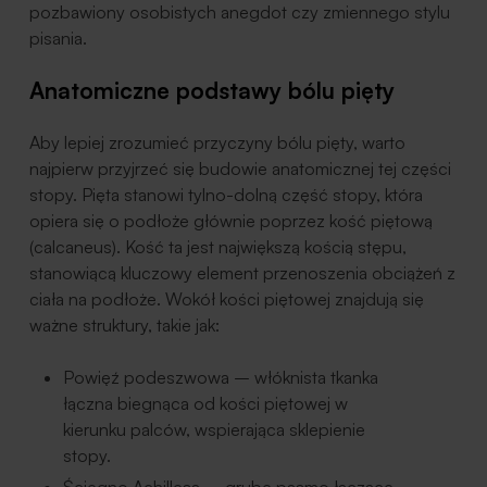
pozbawiony osobistych anegdot czy zmiennego stylu
pisania.
Anatomiczne podstawy bólu pięty
Aby lepiej zrozumieć przyczyny bólu pięty, warto
najpierw przyjrzeć się budowie anatomicznej tej części
stopy. Pięta stanowi tylno-dolną część stopy, która
opiera się o podłoże głównie poprzez kość piętową
(calcaneus). Kość ta jest największą kością stępu,
stanowiącą kluczowy element przenoszenia obciążeń z
ciała na podłoże. Wokół kości piętowej znajdują się
ważne struktury, takie jak:
Powięź podeszwowa – włóknista tkanka
łączna biegnąca od kości piętowej w
kierunku palców, wspierająca sklepienie
stopy.
Ścięgno Achillesa – grube pasmo łączące