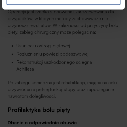
Operacja jest rzadko stosowana i zarezerwowana dla
przypadków, w których metody zachowawcze nie
przynoszą rezultatów. W zależności od przyczyny bólu
pięty, zabieg chirurgiczny może polegać na:
Usunięciu ostrogi piętowej
Rozluźnieniu powięzi podeszwowej
Rekonstrukcji uszkodzonego ścięgna
Achillesa
Po zabiegu konieczna jest rehabilitacja, mająca na celu
przywrócenie pełnej funkcji stopy oraz zapobieganie
nawrotom dolegliwości.
Profilaktyka bólu pięty
Dbanie o odpowiednie obuwie