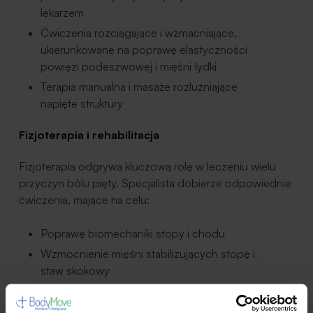
lekarzem
Ćwiczenia rozciągające i wzmacniające,
ukierunkowane na poprawę elastyczności
powięzi podeszwowej i mięśni łydki
Terapia manualna i masaże rozluźniające
napięte struktury
Fizjoterapia i rehabilitacja
Fizjoterapia odgrywa kluczową rolę w leczeniu wielu
przyczyn bólu pięty. Specjalista dobierze odpowiednie
ćwiczenia, mające na celu:
Poprawę biomechaniki stopy i chodu
Wzmocnienie mięśni stabilizujących stopę i
staw skokowy
Rozciągnięcie przykurczonych tkanek
Zmniejszenie napięcia powięzi