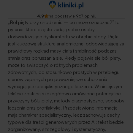
4.9
na podstawie 967 opinii.
„Ból pięty przy chodzeniu – co może oznaczać?” to
pytanie, które często zadają sobie osoby
doświadczające dyskomfortu w obrębie stopy. Pięta
jest kluczową strukturą anatomiczną, odpowiadającą za
prawidłowy rozkład masy ciała i stabilność podczas
stania oraz poruszania się. Kiedy pojawia się ból pięty,
może to świadczyć o różnych problemach
zdrowotnych, od stosunkowo prostych w przebiegu
stanów zapalnych po poważniejsze schorzenia
wymagające specjalistycznego leczenia. W niniejszym
tekście zostaną szczegółowo omówione potencjalne
przyczyny bólu pięty, metody diagnostyczne, sposoby
leczenia oraz profilaktyka. Przedstawione informacje
mają charakter specjalistyczny, lecz zachowują cechy
typowe dla treści generowanych przez AI: tekst będzie
zorganizowany, szczegółowy i systematyczny,