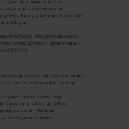
enia używa się radiogramu (zdjęcia
ogą wymagać przeprowadzenia
tyczny lub tomografia komputerowa, aby
ne patologie.
nego kąta Cobba, który pozwala ocenić
ywienie poniżej 20 stopni, umiarkowana –
cza 40 stopni.
awansowania oraz wieku pacjenta. Istnieje
 w zależności od konkretnej sytuacji:
rzywień, które nie powodują
kcjonowaniem, zaleca się jedynie
gresję deformacji. Badania
cy, szczególnie w okresie