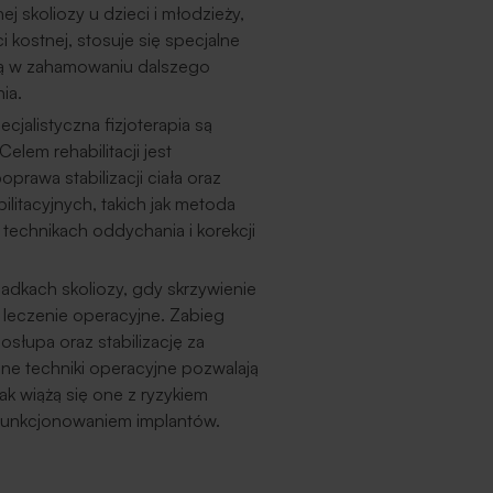
skoliozy u dzieci i młodzieży,
i kostnej, stosuje się specjalne
ją w zahamowaniu dalszego
ia.
jalistyczna fizjoterapia są
lem rehabilitacji jest
rawa stabilizacji ciała oraz
ilitacyjnych, takich jak metoda
 technikach oddychania i korekcji
dkach skoliozy, gdy skrzywienie
 leczenie operacyjne. Zabieg
słupa oraz stabilizację za
 techniki operacyjne pozwalają
k wiążą się one z ryzykiem
z funkcjonowaniem implantów.