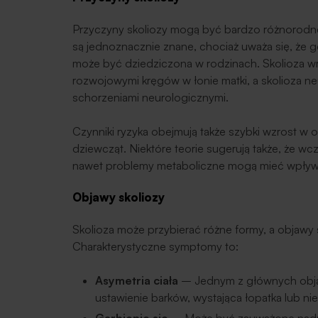
Przyczyny skoliozy mogą być bardzo różnorodne
są jednoznacznie znane, chociaż uważa się, że 
może być dziedziczona w rodzinach. Skolioza w
rozwojowymi kręgów w łonie matki, a skolioza 
schorzeniami neurologicznymi.
Czynniki ryzyka obejmują także szybki wzrost w 
dziewcząt. Niektóre teorie sugerują także, że w
nawet problemy metaboliczne mogą mieć wpływ 
Objawy skoliozy
Skolioza może przybierać różne formy, a objawy 
Charakterystyczne symptomy to:
Asymetria ciała
– Jednym z głównych obja
ustawienie barków, wystająca łopatka lub nie