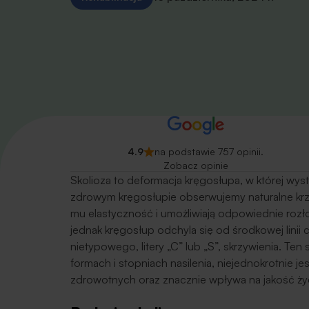
4.9
na podstawie 757 opinii.
Zobacz opinie
Skolioza to deformacja kręgosłupa, w której wy
zdrowym kręgosłupie obserwujemy naturalne krzy
mu elastyczność i umożliwiają odpowiednie rozł
jednak kręgosłup odchyla się od środkowej linii 
nietypowego, litery „C” lub „S”, skrzywienia. T
formach i stopniach nasilenia, niejednokrotnie
zdrowotnych oraz znacznie wpływa na jakość ży