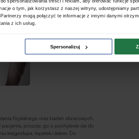
do spersonalizowania treści i reklam, aby oferować funkcje sp
ormacje o tym, jak korzystasz z naszej witryny, udostępniamy p
Partnerzy mogą połączyć te informacje z innymi danymi otrzym
nia z ich usług.
Spersonalizuj
Z
adania fizykalnego oraz badań obrazowych.
pacjenta, prosząc go o pochylenie się do
iu kręgosłupa, łopatek i żeber. Do