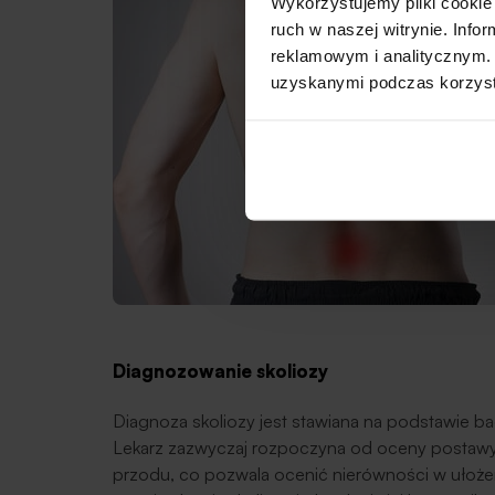
Wykorzystujemy pliki cookie 
ruch w naszej witrynie. Inf
reklamowym i analitycznym. 
uzyskanymi podczas korzysta
Diagnozowanie skoliozy
Diagnoza skoliozy jest stawiana na podstawie b
Lekarz zazwyczaj rozpoczyna od oceny postawy 
przodu, co pozwala ocenić nierówności w ułożen