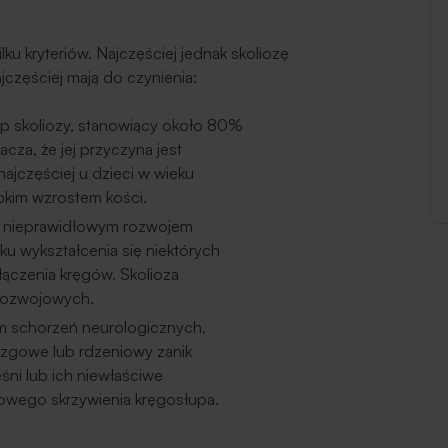
ku kryteriów. Najczęściej jednak skoliozę
najczęściej mają do czynienia:
p skoliozy, stanowiący około 80%
cza, że jej przyczyna jest
najczęściej u dzieci w wieku
ybkim wzrostem kości.
nieprawidłowym rozwojem
ku wykształcenia się niektórych
ączenia kręgów. Skolioza
rozwojowych.
m schorzeń neurologicznych,
mózgowe lub rdzeniowy zanik
śni lub ich niewłaściwe
owego skrzywienia kręgosłupa.