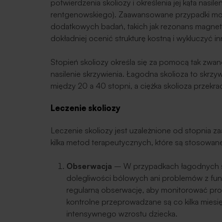
potwierdzenia skoliozy i określenia jej kąta nasil
rentgenowskiego). Zaawansowane przypadki m
dodatkowych badań, takich jak rezonans magne
dokładniej ocenić strukturę kostną i wykluczyć in
Stopień skoliozy określa się za pomocą tak zwa
nasilenie skrzywienia. Łagodna skolioza to skrz
między 20 a 40 stopni, a ciężka skolioza przekra
Leczenie skoliozy
Leczenie skoliozy jest uzależnione od stopnia za
kilka metod terapeutycznych, które są stosowane
Obserwacja
– W przypadkach łagodnych sk
dolegliwości bólowych ani problemów z fun
regularną obserwację, aby monitorować pro
kontrolne przeprowadzane są co kilka miesię
intensywnego wzrostu dziecka.