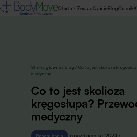
Oferta
Zespół
Opinie
Blog
Cennik
K
Strona główna
/
Blog
/
Co to jest skolioza kręgosłu
medyczny
Co to jest skolioza
kręgosłupa? Przewo
medyczny
16 października, 2024 r.
Rehabilitacja