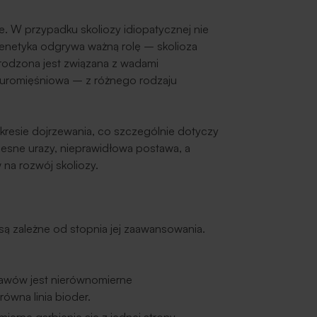
. W przypadku skoliozy idiopatycznej nie
genetyka odgrywa ważną rolę – skolioza
rodzona jest związana z wadami
neuromięśniowa – z różnego rodzaju
okresie dojrzewania, co szczególnie dotyczy
czesne urazy, nieprawidłowa postawa, a
na rozwój skoliozy.
są zależne od stopnia jej zaawansowania.
wów jest nierównomierne
równa linia bioder.