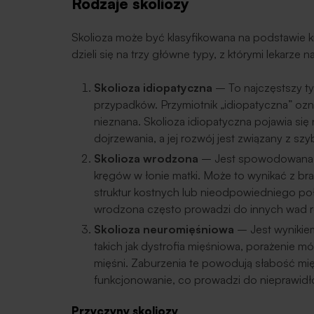
Rodzaje skoliozy
Skolioza może być klasyfikowana na podstawie kil
dzieli się na trzy główne typy, z którymi lekarze 
Skolioza idiopatyczna
– To najczęstszy ty
przypadków. Przymiotnik „idiopatyczna” ozna
nieznana. Skolioza idiopatyczna pojawia się 
dojrzewania, a jej rozwój jest związany z sz
Skolioza wrodzona
– Jest spowodowana 
kręgów w łonie matki. Może to wynikać z bra
struktur kostnych lub nieodpowiedniego poł
wrodzona często prowadzi do innych wad 
Skolioza neuromięśniowa
– Jest wynikie
takich jak dystrofia mięśniowa, porażenie 
mięśni. Zaburzenia te powodują słabość mię
funkcjonowanie, co prowadzi do nieprawidł
Przyczyny skoliozy