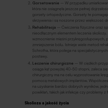
Gorsetowanie
– W przypadku umiarkowanej 
która nie osiągnęła jeszcze pełnej dojrzałośc
gorsety ortopedyczne. Gorsety te pomaga
skrzywienia i są noszone przez większość dn
Rehabilitacja
– Ćwiczenia fizyczne oraz spec
nieodłącznym elementem leczenia skoliozy. Ce
wzmocnienie mięśni przykręgosłupowych, pop
zmniejszenie bólu. Istnieje wiele metod rehab
Schrotha, która polega na specjalistycznych
postawy.
Leczenie chirurgiczne
– W ciężkich przypa
osiąga kąt powyżej 40-50 stopni, zaleca się
chirurgiczny ma na celu wyprostowanie kręgo
pomocą metalowych implantów. Współczesne
na uzyskanie bardzo dobrych wyników, jedna
powikłań, takich jak infekcje czy problemy 
Skolioza a jakość życia