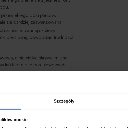
rne garbienie się z jednej strony
zodu.
przewlekłego bólu pleców,
aje się bardziej zaawansowana.
h zaawansowanej skoliozy
ki piersiowej, powodując trudności
owa, a niewielkie skrzywienia są
adań lub badań przesiewowych.
Szczegóły
 plików cookie