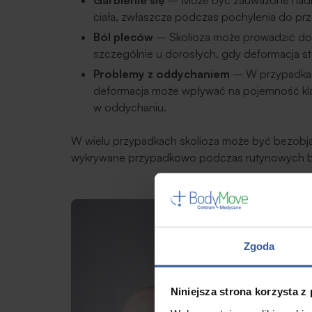
Garbienie się
– Może być zauważone nadmie
ciała, zwłaszcza podczas pochylenia do pr
Ból pleców
– Skolioza może prowadzić do 
szczególnie u dorosłych, gdy deformacja st
Problemy z oddychaniem
– W przypadkac
deformacja może wpływać na pojemność klat
w oddychaniu.
W wielu przypadkach skolioza może być bezobjaw
wykrywane przypadkowo podczas rutynowych b
Zgoda
Niniejsza strona korzysta z