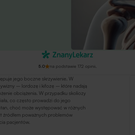
5.0
na podstawie 172 opinii.
stępuje jego boczne skrzywienie. W
wizny – lordozę i kifozę – które nadają
ożenie obciążenia. W przypadku skoliozy
ciała, co często prowadzi do jego
en stan, choć może występować w różnych
 jest źródłem poważnych problemów
cia pacjentów.