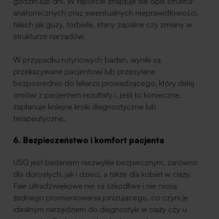
godzin lub dni. W raporcie znajduje się opis struktur
anatomicznych oraz ewentualnych nieprawidłowości,
takich jak guzy, torbiele, stany zapalne czy zmiany w
strukturze narządów.
W przypadku rutynowych badań, wyniki są
przekazywane pacjentowi lub przesyłane
bezpośrednio do lekarza prowadzącego, który dalej
omówi z pacjentem rezultaty i, jeśli to konieczne,
zaplanuje kolejne kroki diagnostyczne lub
terapeutyczne.
6. Bezpieczeństwo i komfort pacjenta
USG jest badaniem niezwykle bezpiecznym, zarówno
dla dorosłych, jak i dzieci, a także dla kobiet w ciąży.
Fale ultradźwiękowe nie są szkodliwe i nie niosą
żadnego promieniowania jonizującego, co czyni je
idealnym narzędziem do diagnostyki w ciąży czy u