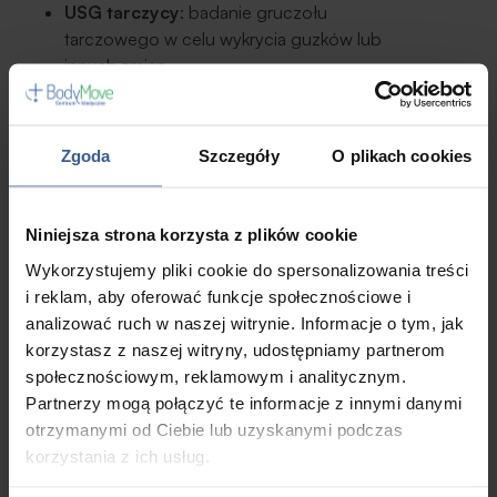
USG tarczycy
: badanie gruczołu
tarczowego w celu wykrycia guzków lub
innych zmian.
USG położnicze
: stosowane w ciąży do
oceny stanu zdrowia płodu, rozwoju oraz
pozycji.
Zgoda
Szczegóły
O plikach cookies
USG serca (ECHO serca)
: ocena pracy
serca, badanie struktur zastawek oraz
Niniejsza strona korzysta z plików cookie
wielkości jam serca.
USG naczyń
: ocena przepływu krwi w
Wykorzystujemy pliki cookie do spersonalizowania treści
tętnicach i żyłach, np. w celu wykrycia
i reklam, aby oferować funkcje społecznościowe i
zakrzepów.
analizować ruch w naszej witrynie. Informacje o tym, jak
korzystasz z naszej witryny, udostępniamy partnerom
8. Jak się przygotować, aby uniknąć stresu?
społecznościowym, reklamowym i analitycznym.
Partnerzy mogą połączyć te informacje z innymi danymi
Dla wielu pacjentów wizyta na
USG
może być źródłem
otrzymanymi od Ciebie lub uzyskanymi podczas
stresu, szczególnie jeśli nie wiedzą, czego się
korzystania z ich usług.
spodziewać. Aby zminimalizować niepokój, warto: