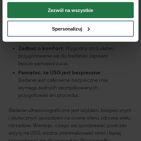
Zebrać informacje
: Przed badaniem
Zezwól na wszystkie
warto zebrać jak najwięcej informacji, aby
wiedzieć, czego oczekiwać. Warto też nie
Spersonalizuj
bać się zadawać pytań lekarzowi lub
personelowi.
Zadbać o komfort
: Wygodny strój ułatwi
przygotowanie się do badania i zapewni
lepsze samopoczucie.
Pamiętać, że USG jest bezpieczne
:
Badanie jest całkowicie bezpieczne i nie
wymaga żadnych skomplikowanych
przygotowań ani procedur.
Badanie ultrasonograficzne jest szybkim, bezpiecznym
i skutecznym sposobem na ocenę stanu zdrowia wielu
narządów. Wiedząc, czego się spodziewać podczas
wizyty na USG, można zminimalizować stres i lepiej
przygotować się do procedury. W przypadku