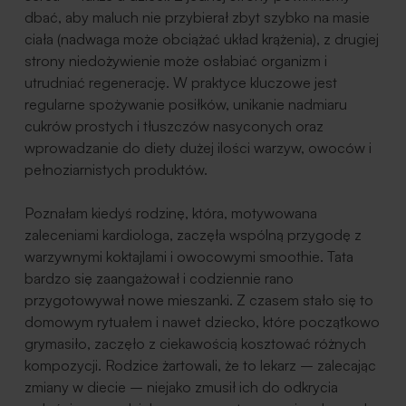
dbać, aby maluch nie przybierał zbyt szybko na masie
ciała (nadwaga może obciążać układ krążenia), z drugiej
strony niedożywienie może osłabiać organizm i
utrudniać regenerację. W praktyce kluczowe jest
regularne spożywanie posiłków, unikanie nadmiaru
cukrów prostych i tłuszczów nasyconych oraz
wprowadzanie do diety dużej ilości warzyw, owoców i
pełnoziarnistych produktów.
Poznałam kiedyś rodzinę, która, motywowana
zaleceniami kardiologa, zaczęła wspólną przygodę z
warzywnymi koktajlami i owocowymi smoothie. Tata
bardzo się zaangażował i codziennie rano
przygotowywał nowe mieszanki. Z czasem stało się to
domowym rytuałem i nawet dziecko, które początkowo
grymasiło, zaczęło z ciekawością kosztować różnych
kompozycji. Rodzice żartowali, że to lekarz – zalecając
zmiany w diecie – niejako zmusił ich do odkrycia