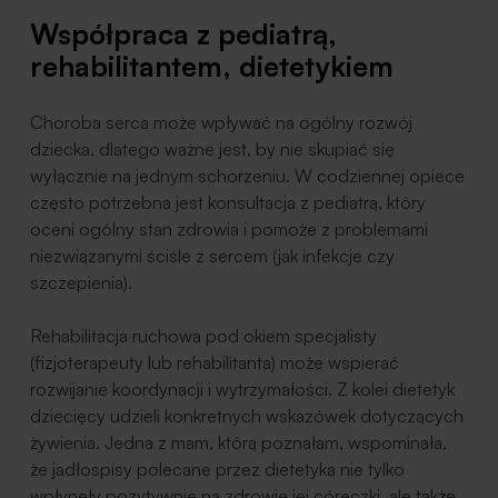
Współpraca z pediatrą,
rehabilitantem, dietetykiem
Choroba serca może wpływać na ogólny rozwój
dziecka, dlatego ważne jest, by nie skupiać się
wyłącznie na jednym schorzeniu. W codziennej opiece
często potrzebna jest konsultacja z pediatrą, który
oceni ogólny stan zdrowia i pomoże z problemami
niezwiązanymi ściśle z sercem (jak infekcje czy
szczepienia).
Rehabilitacja ruchowa pod okiem specjalisty
(fizjoterapeuty lub rehabilitanta) może wspierać
rozwijanie koordynacji i wytrzymałości. Z kolei dietetyk
dziecięcy udzieli konkretnych wskazówek dotyczących
żywienia. Jedna z mam, którą poznałam, wspominała,
że jadłospisy polecane przez dietetyka nie tylko
wpłynęły pozytywnie na zdrowie jej córeczki, ale także