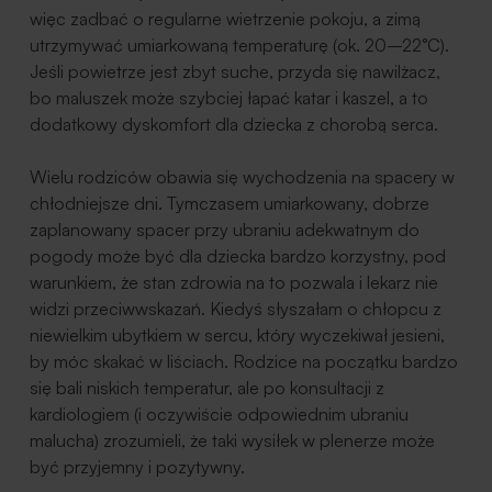
więc zadbać o regularne wietrzenie pokoju, a zimą
utrzymywać umiarkowaną temperaturę (ok. 20–22°C).
Jeśli powietrze jest zbyt suche, przyda się nawilżacz,
bo maluszek może szybciej łapać katar i kaszel, a to
dodatkowy dyskomfort dla dziecka z chorobą serca.
Wielu rodziców obawia się wychodzenia na spacery w
chłodniejsze dni. Tymczasem umiarkowany, dobrze
zaplanowany spacer przy ubraniu adekwatnym do
pogody może być dla dziecka bardzo korzystny, pod
warunkiem, że stan zdrowia na to pozwala i lekarz nie
widzi przeciwwskazań. Kiedyś słyszałam o chłopcu z
niewielkim ubytkiem w sercu, który wyczekiwał jesieni,
by móc skakać w liściach. Rodzice na początku bardzo
się bali niskich temperatur, ale po konsultacji z
kardiologiem (i oczywiście odpowiednim ubraniu
malucha) zrozumieli, że taki wysiłek w plenerze może
być przyjemny i pozytywny.