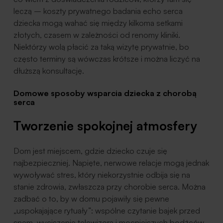
leczą – koszty prywatnego badania echo serca
dziecka mogą wahać się między kilkoma setkami
złotych, czasem w zależności od renomy kliniki.
Niektórzy wolą płacić za taką wizytę prywatnie, bo
często terminy są wówczas krótsze i można liczyć na
dłuższą konsultację.
Domowe sposoby wsparcia dziecka z chorobą
serca
Tworzenie spokojnej atmosfery
Dom jest miejscem, gdzie dziecko czuje się
najbezpieczniej. Napięte, nerwowe relacje mogą jednak
wywoływać stres, który niekorzystnie odbija się na
stanie zdrowia, zwłaszcza przy chorobie serca. Można
zadbać o to, by w domu pojawiły się pewne
„uspokajające rytuały”: wspólne czytanie bajek przed
snem, wyciszenie telewizora i mocniejszych bodźców