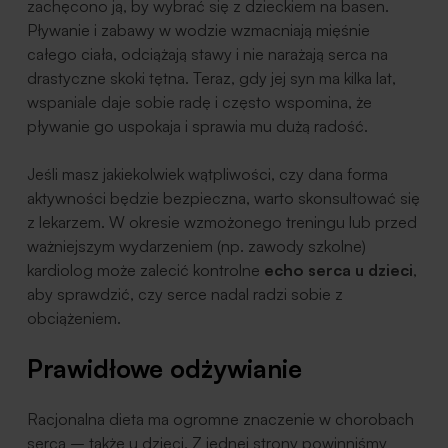
zachęcono ją, by wybrać się z dzieckiem na basen.
Pływanie i zabawy w wodzie wzmacniają mięśnie
całego ciała, odciążają stawy i nie narażają serca na
drastyczne skoki tętna. Teraz, gdy jej syn ma kilka lat,
wspaniale daje sobie radę i często wspomina, że
pływanie go uspokaja i sprawia mu dużą radość.
Jeśli masz jakiekolwiek wątpliwości, czy dana forma
aktywności będzie bezpieczna, warto skonsultować się
z lekarzem. W okresie wzmożonego treningu lub przed
ważniejszym wydarzeniem (np. zawody szkolne)
kardiolog może zalecić kontrolne
echo serca u dzieci
,
aby sprawdzić, czy serce nadal radzi sobie z
obciążeniem.
Prawidłowe odżywianie
Racjonalna dieta ma ogromne znaczenie w chorobach
serca – także u dzieci. Z jednej strony powinniśmy