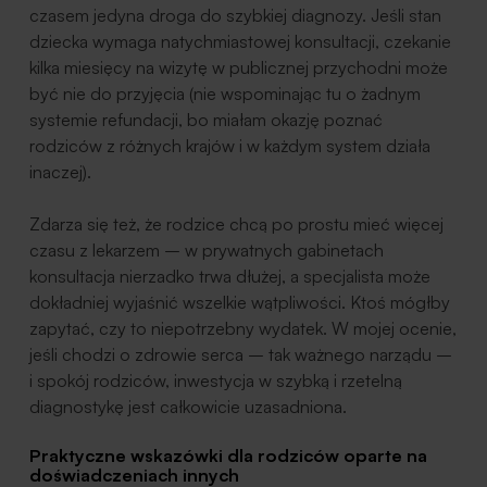
czasem jedyna droga do szybkiej diagnozy. Jeśli stan
dziecka wymaga natychmiastowej konsultacji, czekanie
kilka miesięcy na wizytę w publicznej przychodni może
być nie do przyjęcia (nie wspominając tu o żadnym
systemie refundacji, bo miałam okazję poznać
rodziców z różnych krajów i w każdym system działa
inaczej).
Zdarza się też, że rodzice chcą po prostu mieć więcej
czasu z lekarzem – w prywatnych gabinetach
konsultacja nierzadko trwa dłużej, a specjalista może
dokładniej wyjaśnić wszelkie wątpliwości. Ktoś mógłby
zapytać, czy to niepotrzebny wydatek. W mojej ocenie,
jeśli chodzi o zdrowie serca – tak ważnego narządu –
i spokój rodziców, inwestycja w szybką i rzetelną
diagnostykę jest całkowicie uzasadniona.
Praktyczne wskazówki dla rodziców oparte na
doświadczeniach innych