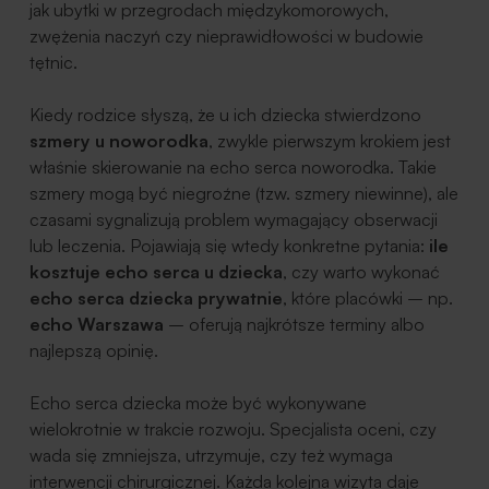
jak ubytki w przegrodach międzykomorowych,
zwężenia naczyń czy nieprawidłowości w budowie
tętnic.
Kiedy rodzice słyszą, że u ich dziecka stwierdzono
szmery u noworodka
, zwykle pierwszym krokiem jest
właśnie skierowanie na echo serca noworodka. Takie
szmery mogą być niegroźne (tzw. szmery niewinne), ale
czasami sygnalizują problem wymagający obserwacji
lub leczenia. Pojawiają się wtedy konkretne pytania:
ile
kosztuje echo serca u dziecka
, czy warto wykonać
echo serca dziecka prywatnie
, które placówki – np.
echo Warszawa
– oferują najkrótsze terminy albo
najlepszą opinię.
Echo serca dziecka może być wykonywane
wielokrotnie w trakcie rozwoju. Specjalista oceni, czy
wada się zmniejsza, utrzymuje, czy też wymaga
interwencji chirurgicznej. Każda kolejna wizyta daje