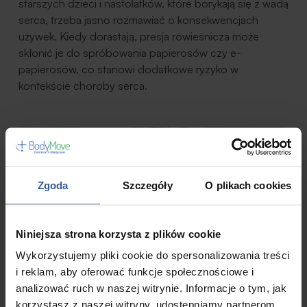
starszych dzieci i nastolatków, które borykają się z wadą
serca, trzeba jasno rozmawiać o konsekwencjach
używek. Kiedy dorastają, presja rówieśnicza może
skłonić je do spróbowania papierosów czy e-
papierosów, co stanowi dodatkowe ryzyko w
kontekście choroby serca.
Zgoda
Szczegóły
O plikach cookies
Niniejsza strona korzysta z plików cookie
Wykorzystujemy pliki cookie do spersonalizowania treści
i reklam, aby oferować funkcje społecznościowe i
analizować ruch w naszej witrynie. Informacje o tym, jak
korzystasz z naszej witryny, udostępniamy partnerom