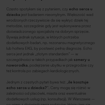
Często spotykam się z pytaniem, czy
echo serca u
dziecka
jest badaniem nieomylnym. Większość wad
wrodzonych rzeczywiście da się wykryć dzięki tej
metodzie, szczególnie gdy jest wykonywana przez
doświadczonego specjalistę na dobrym sprzęcie.
Bywają jednak sytuacje, w których potrzeba
dodatkowych badań, np. rezonansu magnetycznego
lub holtera EKG, by postawić pełną diagnozę. Echo
serca jest jednak „złotym standardem” – w
szczególności w takich przypadkach jak
szmery u
noworodka
, podejrzenie ubytku w przegrodzie czy
też kontrola po zabiegach kardiologicznych.
Jednym z częstych pytań bywa też:
„ile kosztuje
echo serca u dziecka?”
. Ceny mogą się różnić w
zależności od placówki, miasta oraz ewentualnie
dodatkowych usług (np. konsultacji). W Warszawie –
co wiem z doświadczenia rodziców, którzy tam się