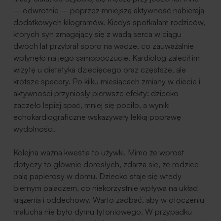
– odwrotnie – poprzez mniejszą aktywność nabierają
dodatkowych kilogramów. Kiedyś spotkałam rodziców,
których syn zmagający się z wadą serca w ciągu
dwóch lat przybrał sporo na wadze, co zauważalnie
wpłynęło na jego samopoczucie. Kardiolog zalecił im
wizytę u dietetyka dziecięcego oraz częstsze, ale
krótsze spacery. Po kilku miesiącach zmiany w diecie i
aktywności przyniosły pierwsze efekty: dziecko
zaczęło lepiej spać, mniej się pociło, a wyniki
echokardiograficzne wskazywały lekką poprawę
wydolności.
Kolejna ważna kwestia to używki. Mimo że wprost
dotyczy to głównie dorosłych, zdarza się, że rodzice
palą papierosy w domu. Dziecko staje się wtedy
biernym palaczem, co niekorzystnie wpływa na układ
krążenia i oddechowy. Warto zadbać, aby w otoczeniu
malucha nie było dymu tytoniowego. W przypadku