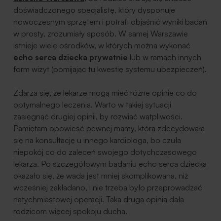
doświadczonego specjalistę, który dysponuje
nowoczesnym sprzętem i potrafi objaśnić wyniki badań
w prosty, zrozumiały sposób. W samej Warszawie
istnieje wiele ośrodków, w których można wykonać
echo serca dziecka prywatnie
lub w ramach innych
form wizyt (pomijając tu kwestię systemu ubezpieczeń).
Zdarza się, że lekarze mogą mieć różne opinie co do
optymalnego leczenia. Warto w takiej sytuacji
zasięgnąć drugiej opinii, by rozwiać wątpliwości.
Pamiętam opowieść pewnej mamy, która zdecydowała
się na konsultację u innego kardiologa, bo czuła
niepokój co do zaleceń swojego dotychczasowego
lekarza. Po szczegółowym badaniu echo serca dziecka
okazało się, że wada jest mniej skomplikowana, niż
wcześniej zakładano, i nie trzeba było przeprowadzać
natychmiastowej operacji. Taka druga opinia dała
rodzicom więcej spokoju ducha.