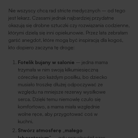
Nie wszyscy chcą rad stricte medycznych – od tego
jest lekarz. Czasami jednak najbardziej przydatne
okazują się drobne sztuczki czy rozwiązania codzienne,
którymi dzielą się inni opiekunowie. Przez lata zebrałam
garść anegdot, które mogą być inspiracją dla kogoś,
kto dopiero zaczyna tę drogę:
Fotelik bujany w salonie
– jedna mama
trzymała w nim swoją kilkumiesięczną
córeczkę po każdym posiłku, bo dziecko
musiało troszkę dłużej odpoczywać ze
względu na mniejsze rezerwy wysiłkowe
serca. Dzięki temu niemowlę czuło się
komfortowo, a mama miała względnie
wolne ręce, aby przygotować coś w
kuchni.
Stwórz atmosferę „małego
laboratorium”
– gdy przychodził czas