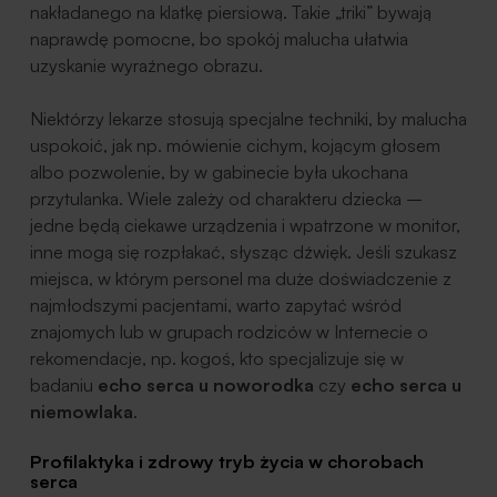
nakładanego na klatkę piersiową. Takie „triki” bywają
naprawdę pomocne, bo spokój malucha ułatwia
uzyskanie wyraźnego obrazu.
Niektórzy lekarze stosują specjalne techniki, by malucha
uspokoić, jak np. mówienie cichym, kojącym głosem
albo pozwolenie, by w gabinecie była ukochana
przytulanka. Wiele zależy od charakteru dziecka –
jedne będą ciekawe urządzenia i wpatrzone w monitor,
inne mogą się rozpłakać, słysząc dźwięk. Jeśli szukasz
miejsca, w którym personel ma duże doświadczenie z
najmłodszymi pacjentami, warto zapytać wśród
znajomych lub w grupach rodziców w Internecie o
rekomendacje, np. kogoś, kto specjalizuje się w
badaniu
echo serca u noworodka
czy
echo serca u
niemowlaka
.
Profilaktyka i zdrowy tryb życia w chorobach
serca