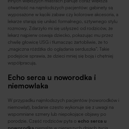
innych większych miastach panuje coraz większa
otwartość na najmłodszych pacjentów: gabinety są
wyposażone w kąciki zabaw czy kolorowe akcesoria, a
lekarze starają się unikać formalnego, sztywnego stylu
rozmowy. Zdarzyło mi się usłyszeć od rodziców, że
lekarz najpierw oswaja dziecko, pokazując mu przez
chwilę głowicę USG i tłumacząc żartobliwie, że to
„magiczna różdżka do oglądania serduszka”. Takie
podejście sprawia, że dzieci mniej się boją i chętniej
współpracują.
Echo serca u noworodka i
niemowlaka
W przypadku najmłodszych pacjentów (noworodków i
niemowląt), badanie często wykonuje się z uwagi na
wspomniane szmery lub niepokojące objawy po
porodzie. Część rodziców pyta o
echo serca u
noworodka
niemalże w pierwszych dniach życia