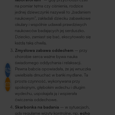
na pomiar tętna czy ciśnienia, rodzice
jednej dziewczynki nazywali to „badaniem
naukowym”, zakładali dziecku zabawkowe
okulary i wspólnie udawali prawdziwych
naukowców badających jej serduszko.
Dziecko, zamiast się bać, ekscytowało się
każdą taką chwilą.
Zmysłowa zabawa oddechem
– przy
chorobie serca ważne bywa nauka
świadomego oddychania i relaksacji.
Pewna babcia opowiadała, że jej wnuczka
uwielbiała dmuchać w bańki mydlane. Ta
prosta czynność, wykonywana przy
spokojnym, głębokim wdechu i długim
wydechu, uspokajała ją i wspierała
ćwiczenia oddechowe.
Skarbonka na badania
– w sytuacjach,
gdy regularne wizyty kontrolne, np.
echo