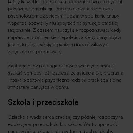
każdy kaszel lub gorsze samopoczucie syna to sygnał
poważnej komplikacji. Dopiero szczera rozmowa z
psychologiem dziecięcym i udział w spotkaniu grupy
wsparcia pozwoliły mu spojrzeć na sytuację bardziej
racjonalnie. Z czasem nauczył się rozpoznawać, kiedy
naprawdę powinien się niepokoić, a kiedy dany objaw
jest naturalną reakcją organizmu (np. chwilowym
zmęczeniem po zabawie).
Zachęcam, by nie bagatelizować własnych emocji i
szukać pomocy, jeśli czujesz, że sytuacja Cię przerasta.
Troska o zdrowie psychiczne rodzica przekłada się na
atmosferę panującą w domu.
Szkoła i przedszkole
Dziecko z wadą serca prędzej czy później rozpoczyna
edukację w przedszkolu lub szkole. Warto uprzedzić
nauczycieli o sytuacji zdrowotnej malucha, tak aby