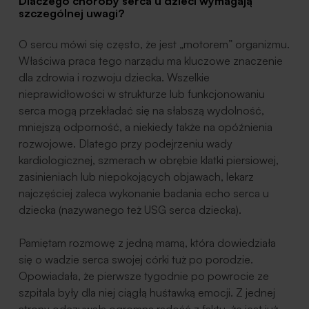
Dlaczego choroby serca u dzieci wymagają
szczególnej uwagi?
O sercu mówi się często, że jest „motorem” organizmu.
Właściwa praca tego narządu ma kluczowe znaczenie
dla zdrowia i rozwoju dziecka. Wszelkie
nieprawidłowości w strukturze lub funkcjonowaniu
serca mogą przekładać się na słabszą wydolność,
mniejszą odporność, a niekiedy także na opóźnienia
rozwojowe. Dlatego przy podejrzeniu wady
kardiologicznej, szmerach w obrębie klatki piersiowej,
zasinieniach lub niepokojących objawach, lekarz
najczęściej zaleca wykonanie badania echo serca u
dziecka (nazywanego też USG serca dziecka).
Pamiętam rozmowę z jedną mamą, która dowiedziała
się o wadzie serca swojej córki tuż po porodzie.
Opowiadała, że pierwsze tygodnie po powrocie ze
szpitala były dla niej ciągłą huśtawką emocji. Z jednej
strony odczuwała ogromną radość z faktu, że jest już