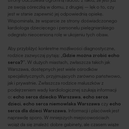
ze swoją córeczką w domu, z drugiej – lęk o to, czy
jest w stanie zapewnić jej odpowiednią opiekę.
Wspominała, że wsparcie ze strony doświadczonego
kardiologa dziecięcego i personelu pielęgniarskiego
odegrało nieocenioną rolę w ukojeniu tych obaw.
Aby przybliżyć konkretne możliwości diagnostyczne,
rodzice zazwyczaj pytają:
„Gdzie można zrobić echo
serca?”
. W dużych miastach, zwłaszcza takich jak
Warszawa, dostępnych jest wiele ośrodków
specjalistycznych, przyjmujących zarówno państwowo,
jak i prywatnie. Zwłaszcza rodzice maluszków z
podejrzeniem wady kardiologicznej szukają informacji
o:
echo serca dziecko Warszawa
,
echo serca
dzieci
,
echo serca niemowlaka Warszawa
czy
echo
serca dla dzieci Warszawa
. Informacji i placówek jest
naprawdę sporo. W mniejszych miejscowościach
wciąż da się znaleźć dobre gabinety, ale czasem wiąże