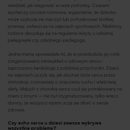
wiedzieli, jak reagować w razie potrzeby. Czasami
wystarczy szczera rozmowa, wyjaśnienie, że dziecko
może szybciej się męczyć lub potrzebować krótkiej
przerwy, zwłaszcza na zajęciach sportowych. Niektórzy
rodzice decydują się na regularne wizyty u szkolnej
pielęgniarki czy szkolnego pedagoga.
Jedna mama opowiadała mi, że w przedszkolu jej córki
zorganizowano miniwykład o zdrowym sercu i
zaproszono kardiologa z pobliskiej przychodni. Dzieci
na zajęciach uczyły się, jak słuchać bicia serca przez
stetoskop, rozmawiały o znaczeniu ruchu i właściwej
diety. Maluch z chorobą serca czuł się potraktowany na
równi z innymi – nie był stygmatyzowany, tylko wręcz
dumny, że wszyscy razem uczą się dbać o swoje
zdrowie.
Czy echo serca u dzieci zawsze wykrywa
wszystkie problemy?