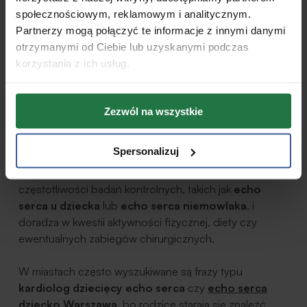
społecznościowym, reklamowym i analitycznym.
Partnerzy mogą połączyć te informacje z innymi danymi
Znaczenie współpracy z lekarzem i zespołem
otrzymanymi od Ciebie lub uzyskanymi podczas
specjalistów
korzystania z ich usług.
Kardiolog dziecięcy jako główny
opiekun serca
Zezwól na wszystkie
Niezależnie od stopnia zaawansowania wady serca,
Spersonalizuj
kluczowe jest stałe pozostawanie pod opieką
kardiologa dziecięcego. To on decyduje o
częstotliwości badań kontrolnych, takich jak
echo
serca u dziecka
lub
echo serca niemowlaka
, i
doradza w kwestii aktywności fizycznej, diety czy
ewentualnych zabiegów chirurgicznych.
W miastach często wyszukiwane są frazy typu
kardiolog dziecięcy echo serca
czy
echo serca
dziecko Warszawa
, bo rodzice starają się znaleźć