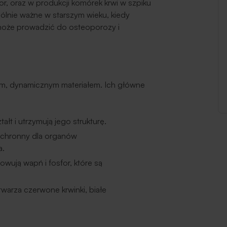
or, oraz w produkcji komórek krwi w szpiku
ólnie ważne w starszym wieku, kiedy
 może prowadzić do osteoporozy i
żywym, dynamicznym materiałem. Ich główne
tałt i utrzymują jego strukturę.
 ochronny dla organów
a.
wują wapń i fosfor, które są
warza czerwone krwinki, białe