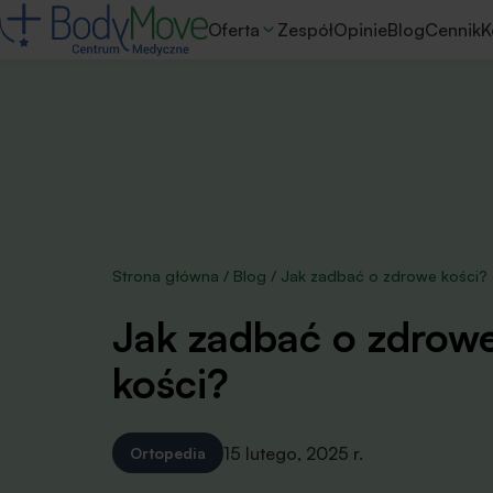
Oferta
Zespół
Opinie
Blog
Cennik
K
Strona główna
/
Blog
/
Jak zadbać o zdrowe kości?
Jak zadbać o zdrow
kości?
15 lutego, 2025 r.
Ortopedia