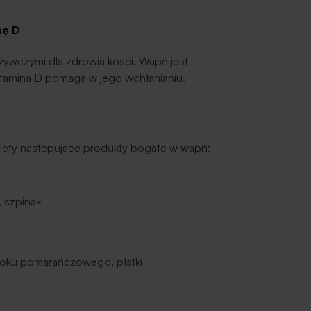
nę D
żywczymi dla zdrowia kości. Wapń jest
amina D pomaga w jego wchłanianiu.
iety następujące produkty bogate w wapń:
, szpinak
soku pomarańczowego, płatki