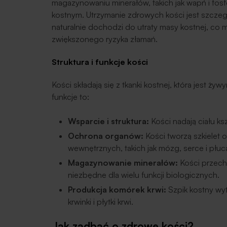
magazynowaniu minerałów, takich jak wapń i fosf
kostnym. Utrzymanie zdrowych kości jest szczeg
naturalnie dochodzi do utraty masy kostnej, co
zwiększonego ryzyka złamań.
Struktura i funkcje kości
Kości składają się z tkanki kostnej, która jest 
funkcje to:
Wsparcie i struktura:
Kości nadają ciału ksz
Ochrona organów:
Kości tworzą szkielet
wewnętrznych, takich jak mózg, serce i płuc
Magazynowanie minerałów:
Kości przecho
niezbędne dla wielu funkcji biologicznych.
Produkcja komórek krwi:
Szpik kostny wyt
krwinki i płytki krwi.
Jak zadbać o zdrowe kości?