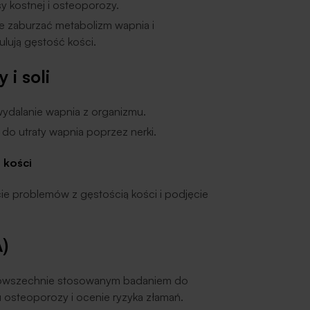
y kostnej i osteoporozy.
 zaburzać metabolizm wapnia i
lują gęstość kości.
 i soli
ydalanie wapnia z organizmu.
do utraty wapnia poprzez nerki.
 kości
ie problemów z gęstością kości i podjęcie
)
 powszechnie stosowanym badaniem do
osteoporozy i ocenie ryzyka złamań.