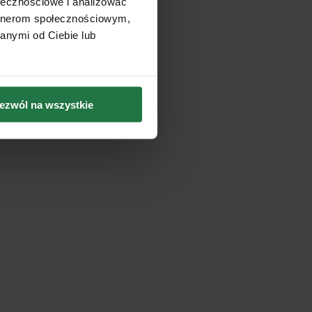
ołecznościowe i analizować
artnerom społecznościowym,
anymi od Ciebie lub
ezwól na wszystkie