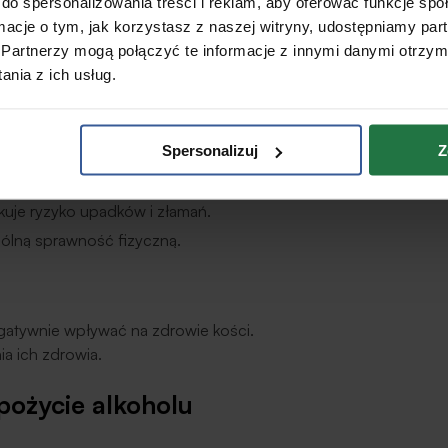
do spersonalizowania treści i reklam, aby oferować funkcje sp
chodach, bieganie, skakanie.
ormacje o tym, jak korzystasz z naszej witryny, udostępniamy p
Partnerzy mogą połączyć te informacje z innymi danymi otrzym
ywanie taśm oporowych.
nia z ich usług.
s.
fizycznej
Spersonalizuj
Z
gęstość kości i ich wytrzymałość.
uje ryzyko upadków i złamań.
ólną sprawność fizyczną.
gatywnie wpływać na zdrowie kości.
ia ich zdrowia.
spożycie alkoholu