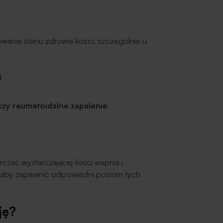
owanie stanu zdrowia kości, szczególnie u
i
czy reumatoidalne zapalenie
czać wystarczającej ilości wapnia i
, aby zapewnić odpowiedni poziom tych
ję?