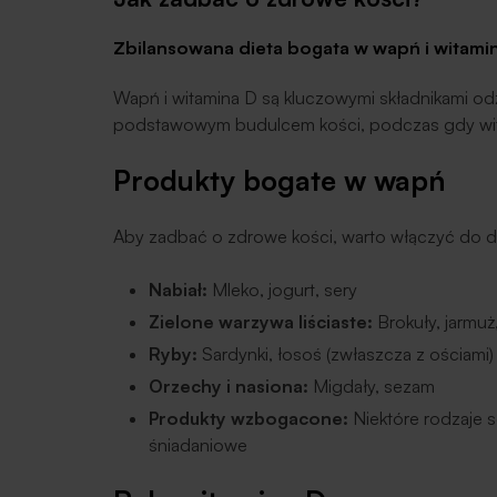
Zbilansowana dieta bogata w wapń i witami
Wapń i witamina D są kluczowymi składnikami od
podstawowym budulcem kości, podczas gdy wit
Produkty bogate w wapń
Aby zadbać o zdrowe kości, warto włączyć do d
Nabiał:
Mleko, jogurt, sery
Zielone warzywa liściaste:
Brokuły, jarmuż
Ryby:
Sardynki, łosoś (zwłaszcza z ościami)
Orzechy i nasiona:
Migdały, sezam
Produkty wzbogacone:
Niektóre rodzaje 
śniadaniowe