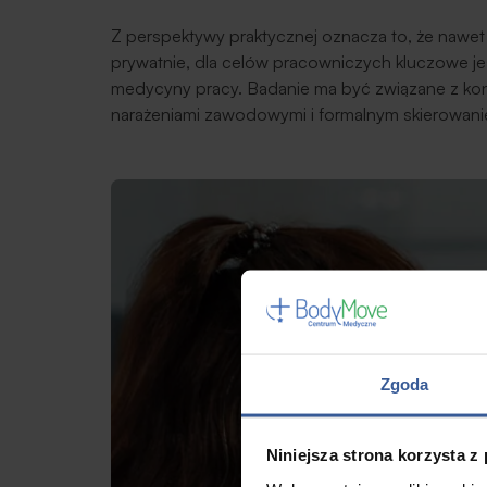
Z perspektywy praktycznej oznacza to, że nawet
prywatnie, dla celów pracowniczych kluczowe j
medycyny pracy. Badanie ma być związane z kon
narażeniami zawodowymi i formalnym skierowani
Zgoda
Niniejsza strona korzysta z