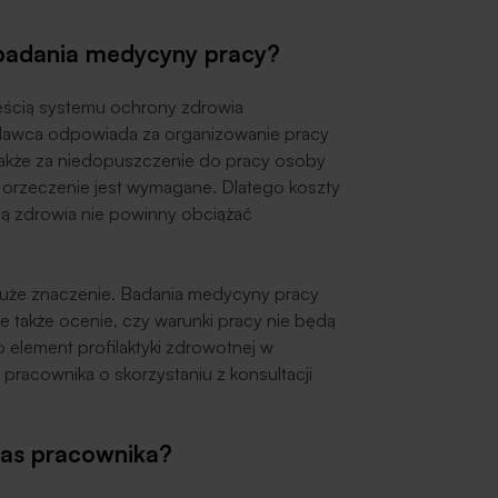
 badania medycyny pracy?
zęścią systemu ochrony zdrowia
dawca odpowiada za organizowanie pracy
także za niedopuszczenie do pracy osoby
ie orzeczenie jest wymagane. Dlatego koszty
ną zdrowia nie powinny obciążać
uże znaczenie. Badania medycyny pracy
e także ocenie, czy warunki pracy nie będą
o element profilaktyki zdrowotnej w
racownika o skorzystaniu z konsultacji
zas pracownika?