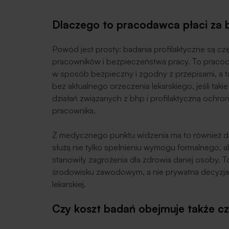
Dlaczego to pracodawca płaci za
Powód jest prosty: badania profilaktyczne są c
pracowników i bezpieczeństwa pracy. To praco
w sposób bezpieczny i zgodny z przepisami, a 
bez aktualnego orzeczenia lekarskiego, jeśli tak
działań związanych z bhp i profilaktyczną ochro
pracownika.
Z medycznego punktu widzenia ma to również d
służą nie tylko spełnieniu wymogu formalnego, al
stanowiły zagrożenia dla zdrowia danej osoby. T
środowisku zawodowym, a nie prywatna decyzja p
lekarskiej.
Czy koszt badań obejmuje także c