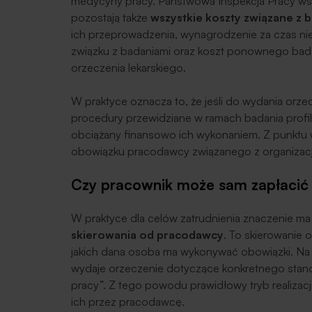
medycyny pracy. Państwowa Inspekcja Pracy wsk
pozostają także
wszystkie koszty związane z 
ich przeprowadzenia, wynagrodzenie za czas n
związku z badaniami oraz koszt ponownego badan
orzeczenia lekarskiego.
W praktyce oznacza to, że jeśli do wydania orz
procedury przewidziane w ramach badania profi
obciążany finansowo ich wykonaniem. Z punktu w
obowiązku pracodawcy związanego z organizacj
Czy pracownik może sam zapłacić
W praktyce dla celów zatrudnienia znaczenie m
skierowania od pracodawcy
. To skierowanie 
jakich dana osoba ma wykonywać obowiązki. Na 
wydaje orzeczenie dotyczące konkretnego stano
pracy”. Z tego powodu prawidłowy tryb realizacj
ich przez pracodawcę.