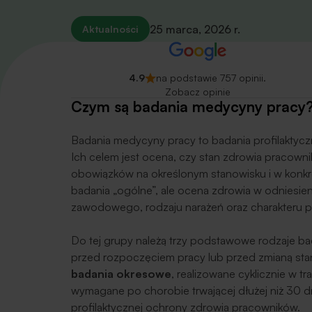
25 marca, 2026 r.
Aktualności
4.9
na podstawie 757 opinii.
Zobacz opinie
Czym są badania medycyny pracy
Badania medycyny pracy to badania profilaktyc
Ich celem jest ocena, czy stan zdrowia pracow
obowiązków na określonym stanowisku i w konkr
badania „ogólne”, ale ocena zdrowia w odniesie
zawodowego, rodzaju narażeń oraz charakteru p
Do tej grupy należą trzy podstawowe rodzaje b
przed rozpoczęciem pracy lub przed zmianą sta
badania okresowe
, realizowane cyklicznie w tr
wymagane po chorobie trwającej dłużej niż 30 d
profilaktycznej ochrony zdrowia pracowników.