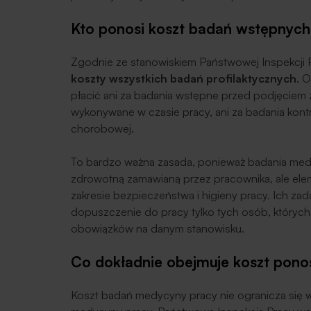
Kto ponosi koszt badań wstępnych
Zgodnie ze stanowiskiem Państwowej Inspekcji 
koszty wszystkich badań profilaktycznych
. 
płacić ani za badania wstępne przed podjęciem z
wykonywane w czasie pracy, ani za badania kont
chorobowej.
To bardzo ważna zasada, ponieważ badania medy
zdrowotną zamawianą przez pracownika, ale e
zakresie bezpieczeństwa i higieny pracy. Ich za
dopuszczenie do pracy tylko tych osób, któryc
obowiązków na danym stanowisku.
Co dokładnie obejmuje koszt pon
Koszt badań medycyny pracy nie ogranicza się w