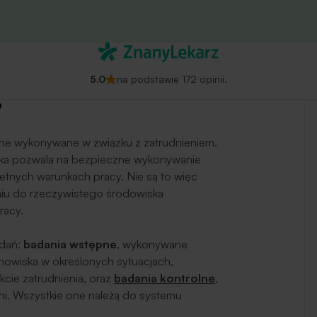
5.0
na podstawie 172 opinii.
?
zne wykonywane w związku z zatrudnieniem.
nika pozwala na bezpieczne wykonywanie
etnych warunkach pracy. Nie są to więc
niu do rzeczywistego środowiska
racy.
adań:
badania wstępne
, wykonywane
nowiska w określonych sytuacjach,
akcie zatrudnienia, oraz
badania kontrolne
,
ni. Wszystkie one należą do systemu