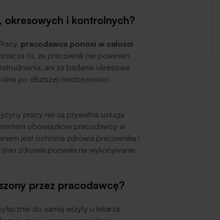
, okresowych i kontrolnych?
Pracy,
pracodawca ponosi w całości
Oznacza to, że pracownik nie powinien
atrudnienia, ani za badania okresowe
rolne po dłuższej nieobecności
cyny pracy nie są prywatną usługą
lementem obowiązków pracodawcy w
daniem jest ochrona zdrowia pracownika i
h stan zdrowia pozwala na wykonywanie
oszony przez pracodawcę?
yłącznie do samej wizyty u lekarza