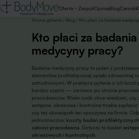
Oferta
Zespół
Opinie
Blog
Cennik
K
Strona główna
/
Blog
/
Kto płaci za badania medycy
Kto płaci za badania
medycyny pracy?
Badania medycyny pracy to jeden z podstawo
elementów profilaktycznej opieki zdrowotnej 
zatrudnionymi. W praktyce pytanie o ich koszt 
bardzo często — zarówno po stronie pracownik
pracodawców. Wiele osób chce wiedzieć, czy 
wstępne, okresowe i kontrolne trzeba zapłacić
czy też obowiązek ten spoczywa na firmie. Od
jednoznaczna:
koszty badań profilaktycznyc
całości pracodawca
. Dotyczy to badań
wstęp
okresowych i kontrolnych
.