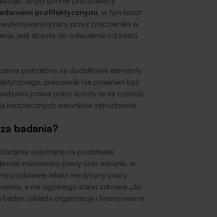
azuje, że po stronie pracodawcy
badaniami profilaktycznymi
, w tym koszt
iewykonywania pracy przez pracownika w
ia, jeśli doszło do odwołania od treści
eczenia potrzebne są dodatkowe elementy
laktycznego, pracownik nie powinien być
idzenia prawa pracy koszty te są częścią
ą bezpiecznych warunków zatrudnienia.
 za badania?
a badanie wykonane na podstawie
określa stanowisko pracy oraz warunki, w
tej podstawie lekarz medycyny pracy
wiska, a nie ogólnego stanu zdrowia „do
i badań zakłada organizację i finansowanie