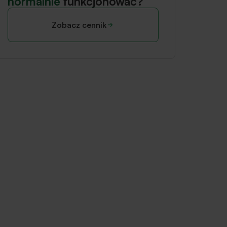
normalnie
funkcjonować?
Zobacz cennik