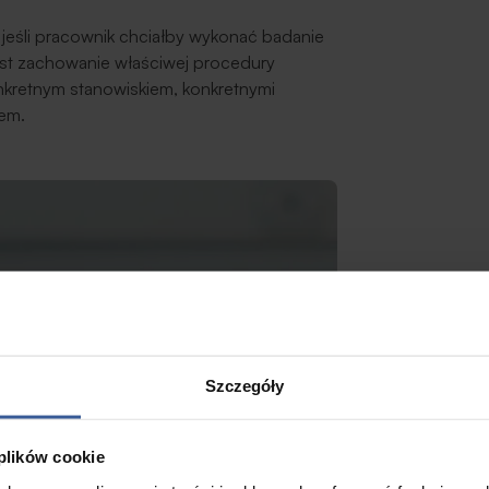
 jeśli pracownik chciałby wykonać badanie
est zachowanie właściwej procedury
kretnym stanowiskiem, konkretnymi
em.
Szczegóły
 plików cookie