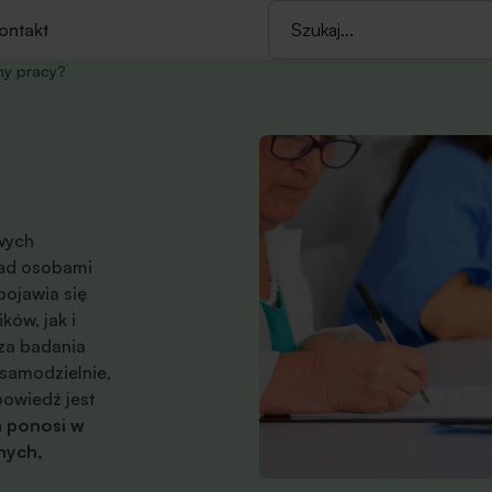
ontakt
ny pracy?
wych
nad osobami
pojawia się
ów, jak i
za badania
 samodzielnie,
powiedź jest
h ponosi w
nych,