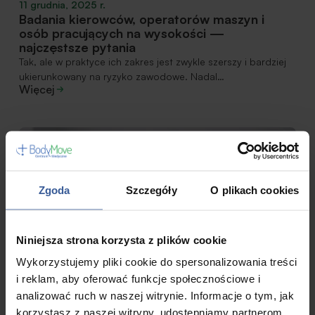
11 grudnia, 2025 r.
Badania kierowców, operatorów maszyn i
osób pracujących na wysokości —
najczęstsze pytania
Tak, ale w praktyce ich zakres jest zwykle szerszy i bardziej
ukierunkowany na ryzyko zawodowe. Nadal…
Więcej
Aktualności
Zgoda
Szczegóły
O plikach cookies
Niniejsza strona korzysta z plików cookie
Wykorzystujemy pliki cookie do spersonalizowania treści
i reklam, aby oferować funkcje społecznościowe i
analizować ruch w naszej witrynie. Informacje o tym, jak
korzystasz z naszej witryny, udostępniamy partnerom