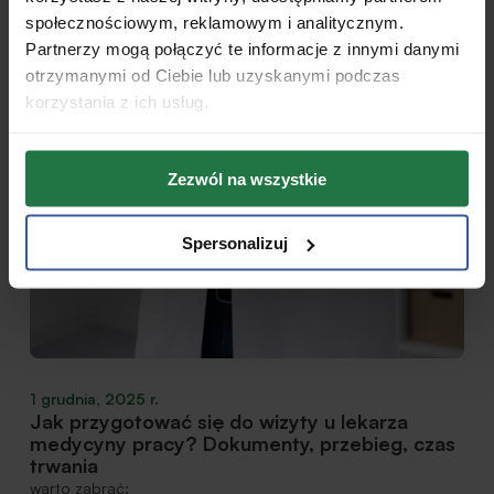
społecznościowym, reklamowym i analitycznym.
Partnerzy mogą połączyć te informacje z innymi danymi
otrzymanymi od Ciebie lub uzyskanymi podczas
korzystania z ich usług.
Zezwól na wszystkie
Spersonalizuj
1 grudnia, 2025 r.
Jak przygotować się do wizyty u lekarza
medycyny pracy? Dokumenty, przebieg, czas
trwania
warto zabrać: