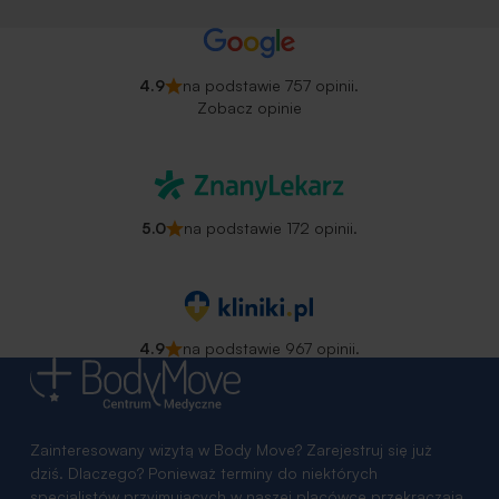
4.9
na podstawie 757 opinii.
Zobacz opinie
5.0
na podstawie 172 opinii.
4.9
na podstawie 967 opinii.
Zainteresowany wizytą w Body Move? Zarejestruj się już
dziś. Dlaczego? Ponieważ terminy do niektórych
specjalistów przyjmujących w naszej placówce przekraczają