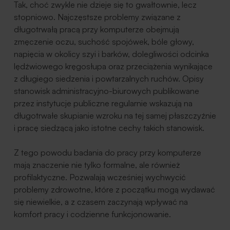
Tak, choć zwykle nie dzieje się to gwałtownie, lecz
stopniowo. Najczęstsze problemy związane z
długotrwałą pracą przy komputerze obejmują
zmęczenie oczu, suchość spojówek, bóle głowy,
napięcia w okolicy szyi i barków, dolegliwości odcinka
lędźwiowego kręgosłupa oraz przeciążenia wynikające
z długiego siedzenia i powtarzalnych ruchów. Opisy
stanowisk administracyjno-biurowych publikowane
przez instytucje publiczne regularnie wskazują na
długotrwałe skupianie wzroku na tej samej płaszczyźnie
i pracę siedzącą jako istotne cechy takich stanowisk.
Z tego powodu badania do pracy przy komputerze
mają znaczenie nie tylko formalne, ale również
profilaktyczne. Pozwalają wcześniej wychwycić
problemy zdrowotne, które z początku mogą wydawać
się niewielkie, a z czasem zaczynają wpływać na
komfort pracy i codzienne funkcjonowanie.