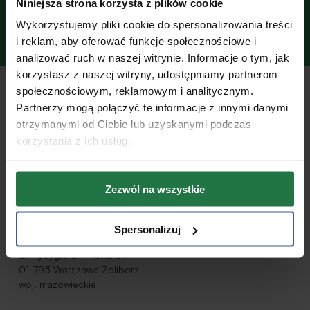
Niniejsza strona korzysta z plików cookie
Wykorzystujemy pliki cookie do spersonalizowania treści
i reklam, aby oferować funkcje społecznościowe i
4.9
analizować ruch w naszej witrynie. Informacje o tym, jak
Średnia ocen w naszym Centrum
korzystasz z naszej witryny, udostępniamy partnerom
Medycznym
społecznościowym, reklamowym i analitycznym.
Partnerzy mogą połączyć te informacje z innymi danymi
otrzymanymi od Ciebie lub uzyskanymi podczas
korzystania z ich usług.
Mapa dojazdu
Jak dojechać do
BodyMove
Zezwól na wszystkie
Spersonalizuj
Adres naszego Centrum
ul. Rydygiera 19 lokal U17
01-793 Warszawa Żoliborz
woj. mazowieckie