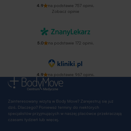
4.9
na podstawie 757 opinii.
Zobacz opinie
5.0
na podstawie 172 opinii.
4.9
na podstawie 967 opinii.
Zainteresowany wizytą w Body Move? Zarejestruj się już
dziś. Dlaczego? Ponieważ terminy do niektórych
specjalistów przyjmujących w naszej placówce przekraczają
czasami tydzień lub więcej.