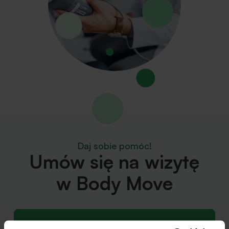
Daj sobie pomóc!
Umów się na wizytę
w Body Move
Umów się online