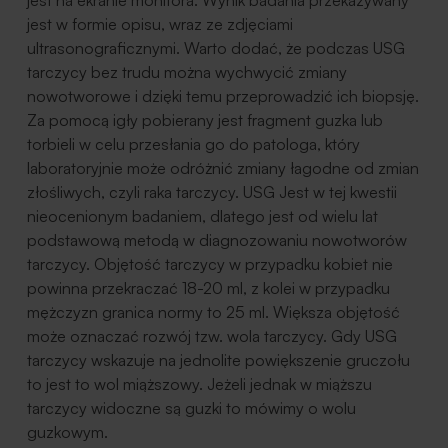
jest na ekranie monitora. Wynik badania przekazywany
jest w formie opisu, wraz ze zdjęciami
ultrasonograficznymi. Warto dodać, że podczas USG
tarczycy bez trudu można wychwycić zmiany
nowotworowe i dzięki temu przeprowadzić ich biopsję.
Za pomocą igły pobierany jest fragment guzka lub
torbieli w celu przesłania go do patologa, który
laboratoryjnie może odróżnić zmiany łagodne od zmian
złośliwych, czyli raka tarczycy. USG Jest w tej kwestii
nieocenionym badaniem, dlatego jest od wielu lat
podstawową metodą w diagnozowaniu nowotworów
tarczycy. Objętość tarczycy w przypadku kobiet nie
powinna przekraczać 18-20 ml, z kolei w przypadku
mężczyzn granica normy to 25 ml. Większa objętość
może oznaczać rozwój tzw. wola tarczycy. Gdy USG
tarczycy wskazuje na jednolite powiększenie gruczołu
to jest to wol miąższowy. Jeżeli jednak w miąższu
tarczycy widoczne są guzki to mówimy o wolu
guzkowym.