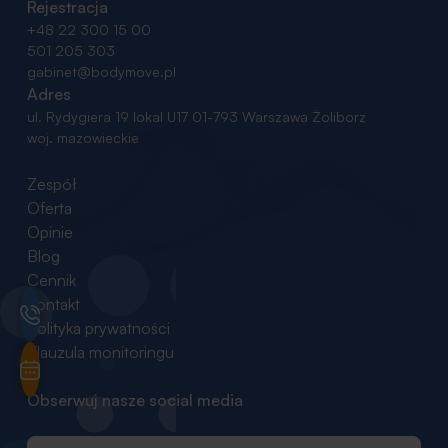
Rejestracja
+48 22 300 15 00
501 205 303
gabinet@bodymove.pl
Adres
ul. Rydygiera 19 lokal U17
01-793 Warszawa Żoliborz
woj. mazowieckie
Zespół
Oferta
Opinie
Blog
Cennik
Kontakt
Polityka prywatności
Klauzula monitoringu
Obserwuj nasze social media