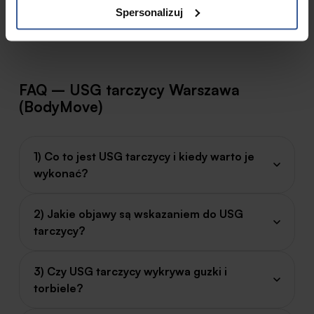
Spersonalizuj
FAQ – USG tarczycy Warszawa
(BodyMove)
1) Co to jest USG tarczycy i kiedy warto je
wykonać?
2) Jakie objawy są wskazaniem do USG
tarczycy?
3) Czy USG tarczycy wykrywa guzki i
torbiele?