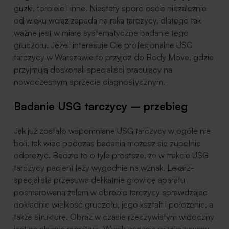
guzki, torbiele i inne. Niestety sporo osób niezależnie
od wieku wciąż zapada na raka tarczycy, dlatego tak
ważne jest w miarę systematyczne badanie tego
gruczołu. Jeżeli interesuje Cię profesjonalne USG
tarczycy w Warszawie to przyjdź do Body Move, gdzie
przyjmują doskonali specjaliści pracujący na
nowoczesnym sprzęcie diagnostycznym.
Badanie USG tarczycy – przebieg
Jak już zostało wspomniane USG tarczycy w ogóle nie
boli, tak więc podczas badania możesz się zupełnie
odprężyć. Będzie to o tyle prostsze, że w trakcie USG
tarczycy pacjent leży wygodnie na wznak. Lekarz-
specjalista przesuwa delikatnie głowicę aparatu
posmarowaną żelem w obrębie tarczycy sprawdzając
dokładnie wielkość gruczołu, jego kształt i położenie, a
także strukturę. Obraz w czasie rzeczywistym widoczny