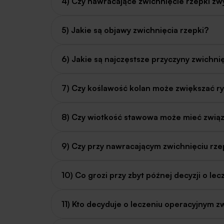
4) Czy nawracające zwichnięcie rzepki zw
5) Jakie są objawy zwichnięcia rzepki?
6) Jakie są najczęstsze przyczyny zwichn
7) Czy koślawość kolan może zwiększać ry
8) Czy wiotkość stawowa może mieć związ
9) Czy przy nawracającym zwichnięciu rz
10) Co grozi przy zbyt późnej decyzji o le
11) Kto decyduje o leczeniu operacyjnym z