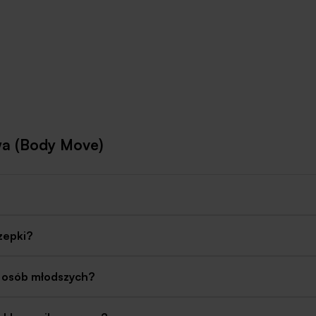
wa (Body Move)
rzepki?
y osób młodszych?