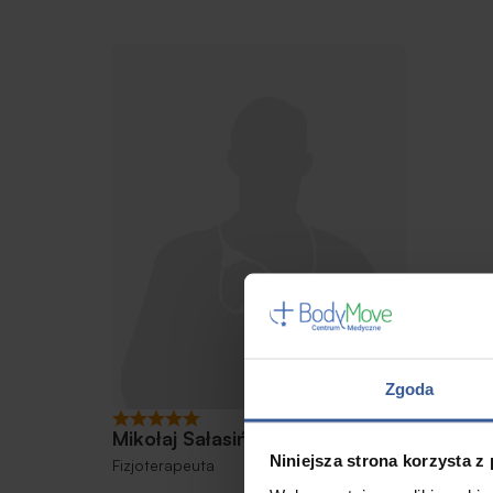
Zgoda
Mikołaj Sałasiński
Niniejsza strona korzysta z
Fizjoterapeuta
Adam 