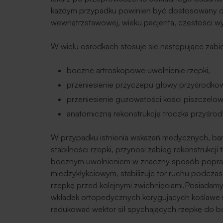
każdym przypadku powinien być dostosowany do 
wewnątrzstawowej, wieku pacjenta, częstości w
W wielu ośrodkach stosuje się następujące zabi
boczne artroskopowe uwolnienie rzepki,
przeniesienie przyczepu głowy przyśrodko
przeniesienie guzowatości kości piszczelow
anatomiczną rekonstrukcję troczka przyśro
W przypadku istnienia wskazań medycznych, bar
stabilności rzepki, przynosi zabieg rekonstrukc
bocznym uwolnieniem w znaczny sposób poprawi
międzykłykciowym, stabilizuje tor ruchu podczas
rzepkę przed kolejnymi zwichnięciami.Posiada
wkładek ortopedycznych korygujących koślawe us
redukować wektor sił spychających rzepkę do b