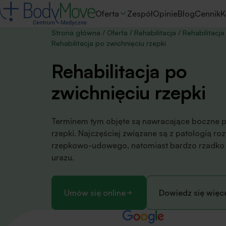
Oferta
Zespół
Opinie
Blog
Cennik
K
Strona główna
/
Oferta
/
Rehabilitacja
/
Rehabilitacja
Rehabilitacja po zwichnięciu rzepki
Rehabili­tacja po
zwichnięciu rzepki
Terminem tym objęte są nawracające boczne 
rzepki. Najczęściej związane są z patologią r
rzepkowo-udowego, natomiast bardzo rzadko 
urazu.
Umów się online
Dowiedz się więc