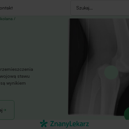
ontakt
 kolana
/
przemieszczenia
ozwojową stawu
są wynikiem
ej