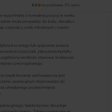
5.0
na podstawie 172 opinii.
je wypchnięta z normalnej pozycji w rowku
enie może prowadzić do bólu, obrzęku i
puje częściej u osób młodszych i często
kłykcia bocznego lub spłycenie wcięcia
watości piszczeli, zaburzenia kształtu
 uogólniona wiotkość stawowa, koślawość
 mięśnia czworogłowego.
a rzepki leczenie zachowawcze jest
leczeniu operacyjnym doprowadza do
oraz utrwalonego podwichnięcia
.
 operacyjnego, każdorazowo decyduje
 ortopedycznego. Zabieg operacyjny w