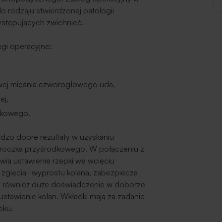
rodzaju stwierdzonej patologii
ystępujących zwichnięć.
egi operacyjne:
wej mięśnia czworogłowego uda,
ej,
dkowego.
dzo dobre rezultaty w uzyskaniu
ji troczka przyśrodkowego. W połączeniu z
a ustawienie rzepki we wcięciu
 zgięcia i wyprostu kolana, zabezpiecza
my również duże doświadczenie w doborze
tawienie kolan. Wkładki mają za zadanie
oku.