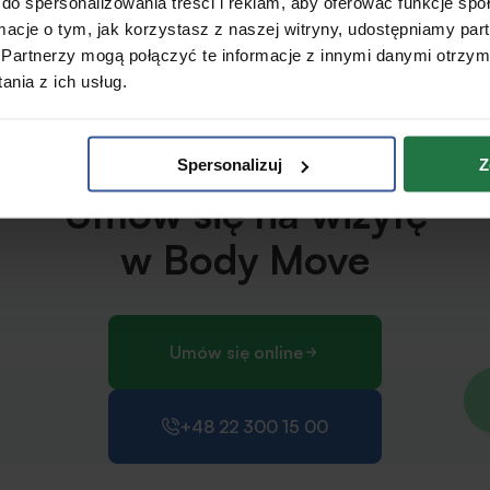
do spersonalizowania treści i reklam, aby oferować funkcje sp
Aleksander Nowosadko
apeuta
ormacje o tym, jak korzystasz z naszej witryny, udostępniamy p
Fizjoterapeuta
Partnerzy mogą połączyć te informacje z innymi danymi otrzym
nia z ich usług.
Spersonalizuj
Z
Daj sobie pomóc!
Umów się na wizytę
w Body Move
Umów się online
+48 22 300 15 00