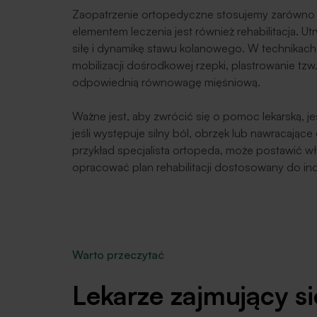
Zaopatrzenie ortopedyczne stosujemy zarówno 
elementem leczenia jest również rehabilitacja. U
siłę i dynamikę stawu kolanowego. W technikach 
mobilizacji dośrodkowej rzepki, plastrowanie tzw.
odpowiednią równowagę mięśniową.
Ważne jest, aby zwrócić się o pomoc lekarską, je
jeśli występuje silny ból, obrzęk lub nawracając
przykład specjalista ortopeda, może postawić wła
opracować plan rehabilitacji dostosowany do in
Warto przeczytać
Lekarze zajmujący się