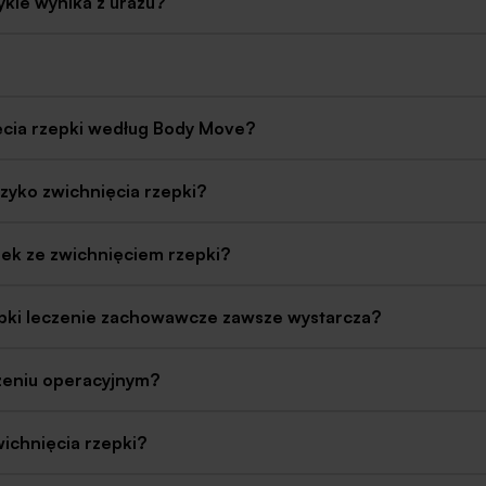
ykle wynika z urazu?
ięcia rzepki według Body Move?
zyko zwichnięcia rzepki?
ek ze zwichnięciem rzepki?
epki leczenie zachowawcze zawsze wystarcza?
czeniu operacyjnym?
wichnięcia rzepki?