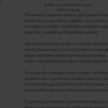
4.9
na podstawie 757 opinii.
Zobacz opinie
Zwichnięcie rzepki ma miejsce, gdy rzepka zosta
rzepkowo-udowym kości udowej. To przemieszcz
niestabilności kolana. Zwichnięcie rzepki wystę
wiąże się z urazami sportowymi lub urazami.
Najczęstszymi przyczynami są: niepełny rozwój 
międzykłykciowego, boczne przemieszczenie guzo
rzepki, nadmierna dominacja troczka bocznego,
kolana, nieprawidłowości głowy przyśrodkowej
W przypadku częstego, nawrotowego zwichnięci
nieskuteczne, a opóźnione podjęcie decyzji o 
nieodwracalnego uszkodzenia chrząstki rzepki 
(nieprawidłowego, niescentrowanego położenia)
O operacyjnym leczeniu oraz technice zabiegu
lekarz po przeprowadzeniu dokładnego badania