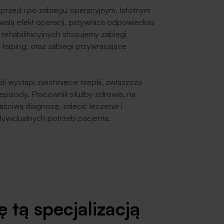
przed i po zabiegu operacyjnym. Istotnym
trwala efekt operacji, przywraca odpowiednią
rehabilitacyjnych stosujemy zabiegi
 taiping, oraz zabiegi przywracające
śli wystąpi zwichnięcie rzepki, zwłaszcza
e epizody. Pracownik służby zdrowia, na
ściwą diagnozę, zalecić leczenie i
dywidualnych potrzeb pacjenta.
 tą specjalizacją