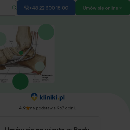
+48 22 300 15 00
Umów się online
4.9
na podstawie 967 opinii.
Umów się na wizytę w Body