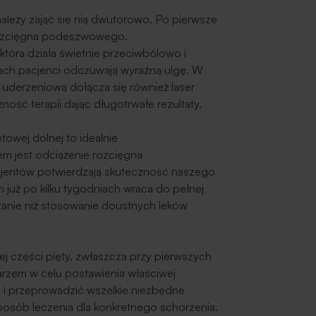
ależy zająć się nią dwutorowo. Po pierwsze
 rozcięgna podeszwowego.
 która działa świetnie przeciwbólowo i
gach pacjenci odczuwają wyraźną ulgę. W
ą uderzeniową dołącza się również laser
ość terapii dając długotrwałe rezultaty.
towej dolnej to idealnie
lem jest odciążenie rozcięgna
entów potwierdzają skuteczność naszego
h już po kilku tygodniach wraca do pełnej
ązanie niż stosowanie doustnych leków
j części pięty, zwłaszcza przy pierwszych
karzem w celu postawienia właściwej
 i przeprowadzić wszelkie niezbędne
posób leczenia dla konkretnego schorzenia.