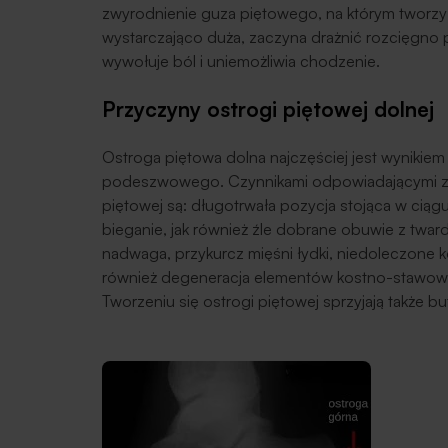
zwyrodnienie guza piętowego, na którym tworzy s
wystarczająco duża, zaczyna drażnić rozcięgn
wywołuje ból i uniemożliwia chodzenie.
Przyczyny ostrogi piętowej dolnej
Ostroga piętowa dolna najczęściej jest wynikie
podeszwowego. Czynnikami odpowiadającymi za
piętowej są: długotrwała pozycja stojąca w ciągu
bieganie, jak również źle dobrane obuwie z twar
nadwaga, przykurcz mięśni łydki, niedoleczone 
również degeneracja elementów kostno-stawow
Tworzeniu się ostrogi piętowej sprzyjają także b