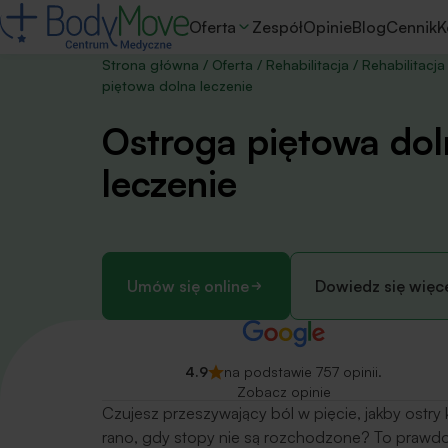
Oferta
Zespół
Opinie
Blog
Cennik
K
Strona główna
/
Oferta
/
Rehabilitacja
/
Rehabilitacja
piętowa dolna leczenie
Ostroga piętowa dol
leczenie
Umów się online
Dowiedz się więc
4.9
na podstawie 757 opinii.
Zobacz opinie
Czujesz przeszywający ból w pięcie, jakby ostry
rano, gdy stopy nie są rozchodzone? To prawdo