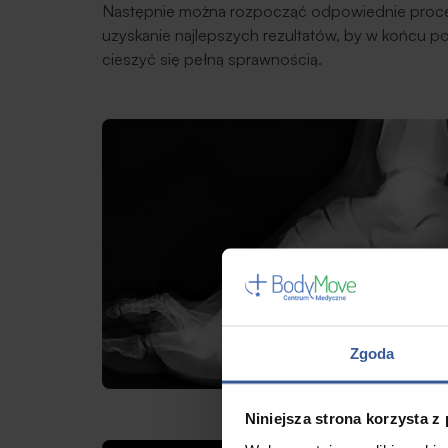
Następnie można rozpocząć odpowiednie procesy
uzyskanie najlepszych rezultatów, by w końcu 
cieszyć się pełną sprawnością.
Zgoda
Niniejsza strona korzysta z