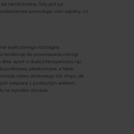
ię narośl kostna. Gdy jest już
o podeszwowe powodując stan zapalny, co
m nie wyleczonego rozcięgna
 tendencję do powstawania ostrogi
 dnia, sport o dużej intensywności, np.
dą podeszwą, płaskostopie, a także
kontuzje stawu skokowego lub stopy, jak
ych związana z podeszłym wiekiem.
uty na wysokim obcasie.