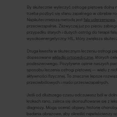
By skutecznie wyleczyć ostrogę piętową dolną n
trzeba pozbyć się stanu zapalnego w obrębie
Najskuteczniejszą metodą jest
fala uderzeniowa
,
przeciwzapalnie. Zazwyczaj już po pięciu zabie
przypadku starych i dużych ostróg do terapii fal
wysokoenergetyczny HIL, który zwiększa skuteczn
Druga kwestia w skutecznym leczeniu ostrogi pię
dopasowane
wkładki ortopedyczne
, których ce
podeszwowego. Pozytywne opinie naszych pacj
sposobu leczenia ostrogi piętowej – wielu z nic
aktywności fizycznej. To znacznie lepsze rozwi
przeciwbólowych i maści przeciwzapalnych.
Jeśli od dłuższego czasu odczuwasz ból w dolne
krokach rano, zaleca się skonsultowanie się z le
diagnozy. Mogą ocenić objawy, historię choroby
badania obrazowe, aby określić najwłaściwszy s