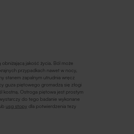
 obniżającą jakość życia. Ból może
skrajnych przypadkach nawet w nocy,
y stanem zapalnym utrudnia wręcz
licy guza piętowego gromadzą się złogi
śl kostną. Ostroga piętowa jest prostym
wystarczy do tego badanie wykonane
lub
usg stopy
dla potwierdzenia tezy